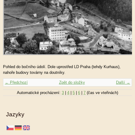
Pohled do bočního údolí. Dole uprostřed LD Praha (tehdy Kurhaus),
nahoře budovy továrny na doutníky.
← Předchozí
Zpět do složky
Další →
Automatické procházení:
3
|
4
|
5
|
6
|
7
(čas ve vteřinách)
Jazyky