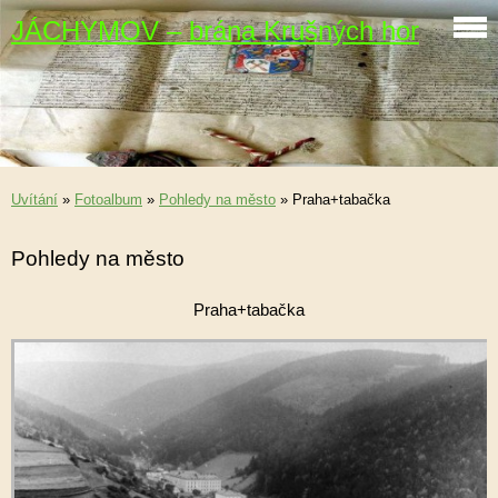
JÁCHYMOV – brána Krušných hor
Uvítání
»
Fotoalbum
»
Pohledy na město
»
Praha+tabačka
Pohledy na město
Praha+tabačka