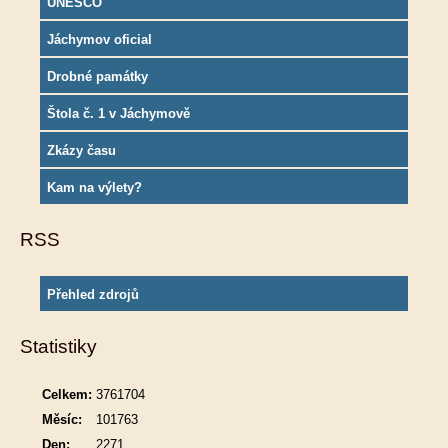
UNESCO
Jáchymov oficial
Drobné památky
Štola č. 1 v Jáchymově
Zkázy času
Kam na výlety?
RSS
Přehled zdrojů
Statistiky
Celkem:
3761704
Měsíc:
101763
Den:
2271