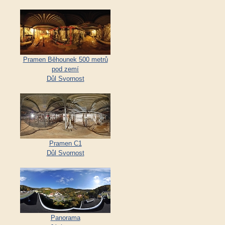
Pramen Běhounek 500 metrů
pod zemí
Důl Svornost
Pramen C1
Důl Svornost
Panorama