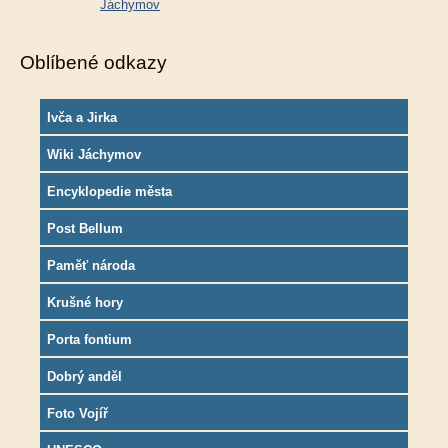
Jáchymov
Oblíbené odkazy
Ivča a Jirka
Wiki Jáchymov
Encyklopedie města
Post Bellum
Paměť národa
Krušné hory
Porta fontium
Dobrý anděl
Foto Vojíř