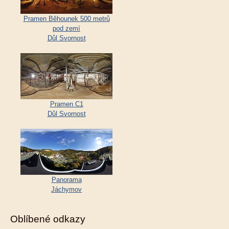
Pramen Běhounek 500 metrů
pod zemí
Důl Svornost
Pramen C1
Důl Svornost
Panorama
Jáchymov
Oblíbené odkazy