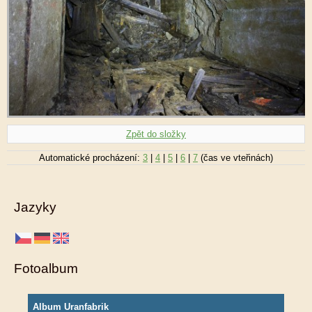
Zpět do složky
Automatické procházení:
3
|
4
|
5
|
6
|
7
(čas ve vteřinách)
Jazyky
Fotoalbum
Album Uranfabrik