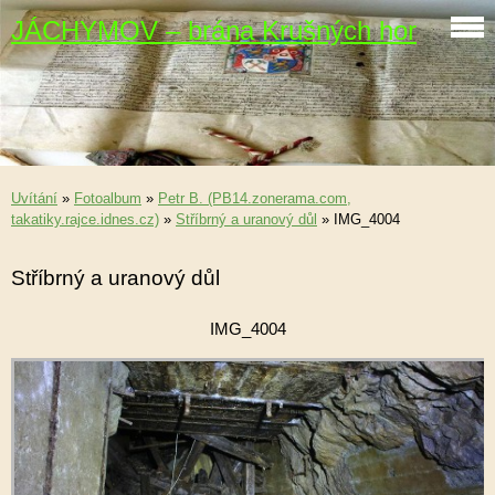
JÁCHYMOV – brána Krušných hor
Uvítání
»
Fotoalbum
»
Petr B. (PB14.zonerama.com,
takatiky.rajce.idnes.cz)
»
Stříbrný a uranový důl
»
IMG_4004
Stříbrný a uranový důl
IMG_4004