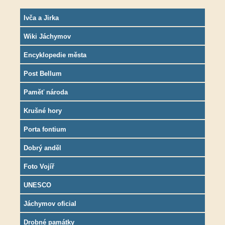
Ivča a Jirka
Wiki Jáchymov
Encyklopedie města
Post Bellum
Paměť národa
Krušné hory
Porta fontium
Dobrý anděl
Foto Vojíř
UNESCO
Jáchymov oficial
Drobné památky