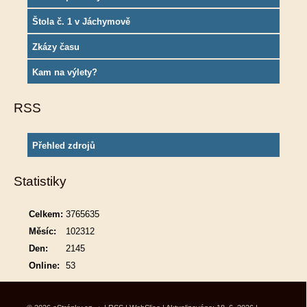
Štola č. 1 v Jáchymově
Zkázy času
Kam na výlety?
RSS
Přehled zdrojů
Statistiky
Celkem:
3765635
Měsíc:
102312
Den:
2145
Online:
53