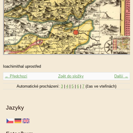
Ioachimithal uprostřed
← Předchozí
Zpět do složky
Další →
Automatické procházení:
3
|
4
|
5
|
6
|
7
(čas ve vteřinách)
Jazyky