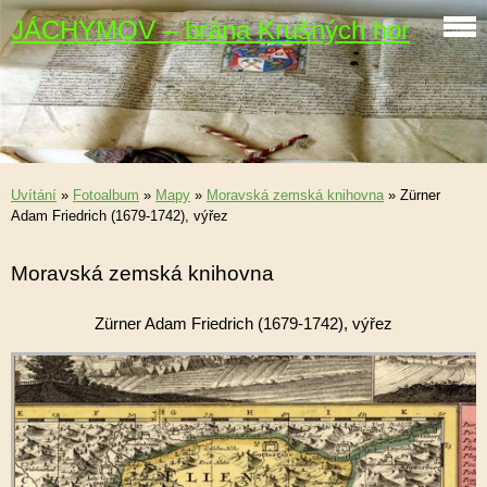
JÁCHYMOV – brána Krušných hor
Uvítání
»
Fotoalbum
»
Mapy
»
Moravská zemská knihovna
»
Zürner
Adam Friedrich (1679-1742), výřez
Moravská zemská knihovna
Zürner Adam Friedrich (1679-1742), výřez