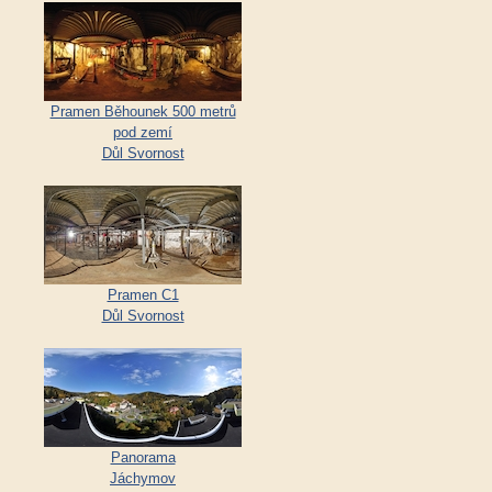
Pramen Běhounek 500 metrů
pod zemí
Důl Svornost
Pramen C1
Důl Svornost
Panorama
Jáchymov