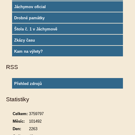
Jáchymov oficial
Drobné památky
Štola č. 1 v Jáchymově
Zkázy času
Kam na výlety?
RSS
Přehled zdrojů
Statistiky
Celkem:
3759797
Měsíc:
101492
Den:
2263