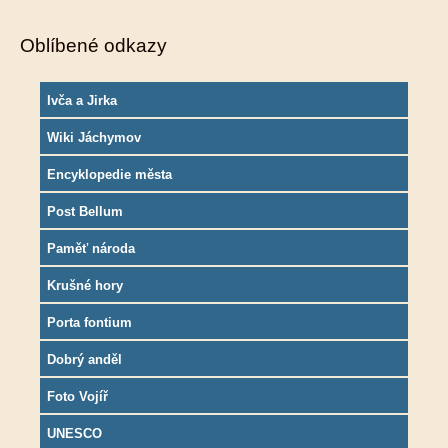
Oblíbené odkazy
Ivča a Jirka
Wiki Jáchymov
Encyklopedie města
Post Bellum
Paměť národa
Krušné hory
Porta fontium
Dobrý anděl
Foto Vojíř
UNESCO