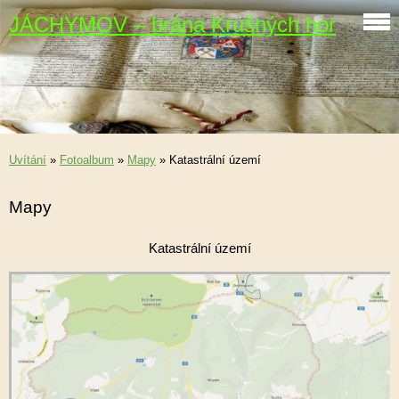
JÁCHYMOV – brána Krušných hor
Uvítání
»
Fotoalbum
»
Mapy
»
Katastrální území
Mapy
Katastrální území