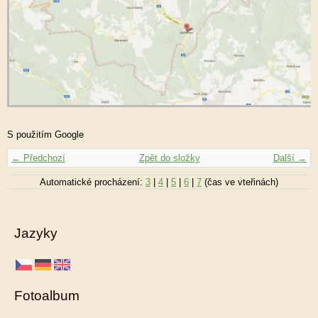
S použitím Google
← Předchozí
Zpět do složky
Další →
Automatické procházení:
3
|
4
|
5
|
6
|
7
(čas ve vteřinách)
Jazyky
Fotoalbum