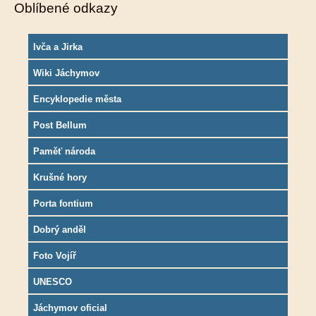
Oblíbené odkazy
Ivča a Jirka
Wiki Jáchymov
Encyklopedie města
Post Bellum
Paměť národa
Krušné hory
Porta fontium
Dobrý anděl
Foto Vojíř
UNESCO
Jáchymov oficial