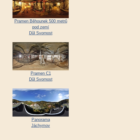
Pramen Běhounek 500 metrů
pod zemí
Důl Svornost
Pramen C1
Důl Svornost
Panorama
Jáchymov