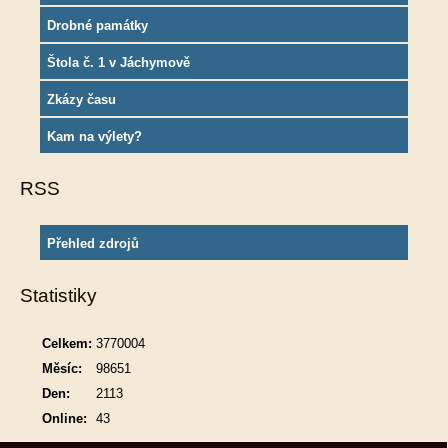
Drobné památky
Štola č. 1 v Jáchymově
Zkázy času
Kam na výlety?
RSS
Přehled zdrojů
Statistiky
Celkem:
3770004
Měsíc:
98651
Den:
2113
Online:
43