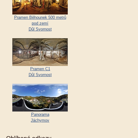
Pramen Běhounek 500 metrů
pod zemí
Důl Svornost
Pramen C1
Důl Svornost
Panorama
Jáchymov