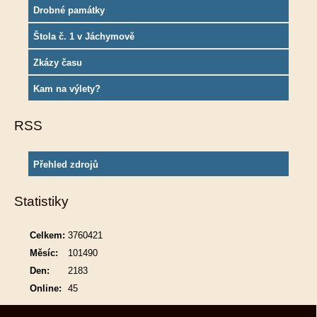
Drobné památky
Štola č. 1 v Jáchymově
Zkázy času
Kam na výlety?
RSS
Přehled zdrojů
Statistiky
Celkem:
3760421
Měsíc:
101490
Den:
2183
Online:
45