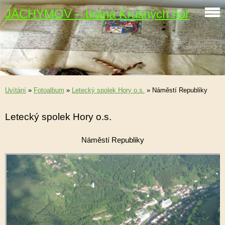
JÁCHYMOV – brána Krušných hor
Uvítání
»
Fotoalbum
»
Letecký spolek Hory o.s.
»
Náměstí Republiky
Letecký spolek Hory o.s.
Náměstí Republiky