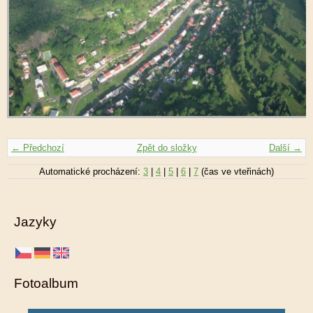
← Předchozí
Zpět do složky
Další →
Automatické procházení:
3
|
4
|
5
|
6
|
7
(čas ve vteřinách)
Jazyky
Fotoalbum