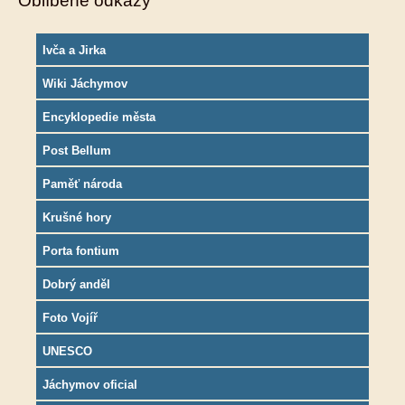
Oblíbené odkazy
Ivča a Jirka
Wiki Jáchymov
Encyklopedie města
Post Bellum
Paměť národa
Krušné hory
Porta fontium
Dobrý anděl
Foto Vojíř
UNESCO
Jáchymov oficial