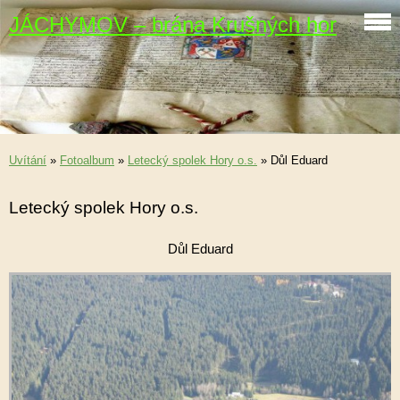
JÁCHYMOV – brána Krušných hor
Uvítání
»
Fotoalbum
»
Letecký spolek Hory o.s.
»
Důl Eduard
Letecký spolek Hory o.s.
Důl Eduard