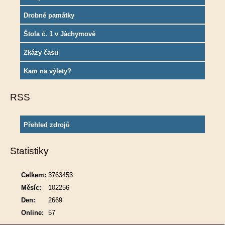
Drobné památky
Štola č. 1 v Jáchymově
Zkázy času
Kam na výlety?
RSS
Přehled zdrojů
Statistiky
Celkem:
3763453
Měsíc:
102256
Den:
2669
Online:
57