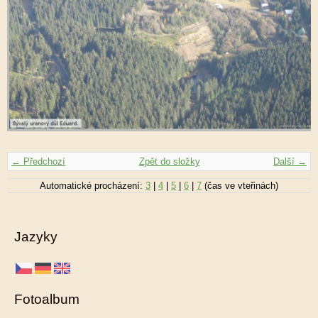
← Předchozí
Zpět do složky
Další →
Automatické procházení:
3
|
4
|
5
|
6
|
7
(čas ve vteřinách)
Jazyky
Fotoalbum