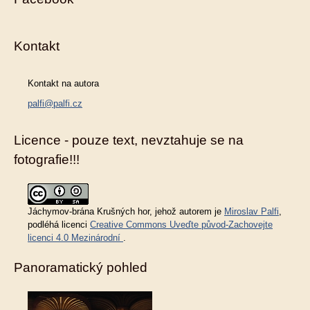
Kontakt
Kontakt na autora
palfi@palfi.cz
Licence - pouze text, nevztahuje se na
fotografie!!!
Jáchymov-brána Krušných hor
, jehož autorem je
Miroslav Palfi
,
podléhá licenci
Creative Commons Uveďte původ-Zachovejte
licenci 4.0 Mezinárodní
.
Panoramatický pohled