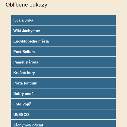
Oblíbené odkazy
Ivča a Jirka
Wiki Jáchymov
Encyklopedie města
Post Bellum
Paměť národa
Krušné hory
Porta fontium
Dobrý anděl
Foto Vojíř
UNESCO
Jáchymov oficial