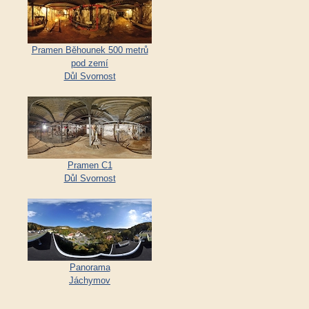
Pramen Běhounek 500 metrů
pod zemí
Důl Svornost
Pramen C1
Důl Svornost
Panorama
Jáchymov