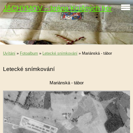
JÁCHYMOV – brána Krušných hor
Uvítání
»
Fotoalbum
»
Letecké snímkování
»
Mariánská - tábor
Letecké snímkování
Mariánská - tábor