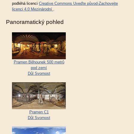
podléhá licenci
Creative Commons Uveďte původ-Zachovejte
licenci 4.0 Mezinárodní
.
Panoramatický pohled
Pramen Běhounek 500 metrů
pod zemí
Důl Svornost
Pramen C1
Důl Svornost