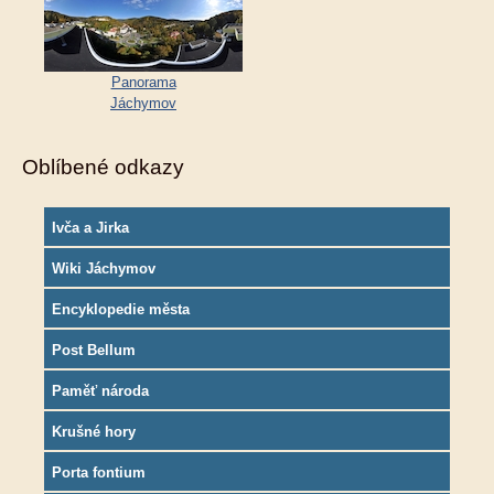
Panorama
Jáchymov
Oblíbené odkazy
Ivča a Jirka
Wiki Jáchymov
Encyklopedie města
Post Bellum
Paměť národa
Krušné hory
Porta fontium