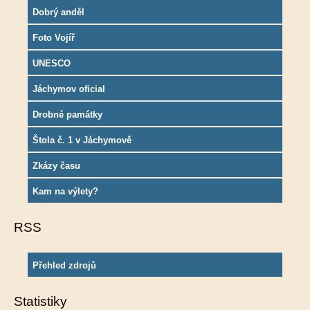
Dobrý anděl
Foto Vojíř
UNESCO
Jáchymov oficial
Drobné památky
Štola č. 1 v Jáchymově
Zkázy času
Kam na výlety?
RSS
Přehled zdrojů
Statistiky