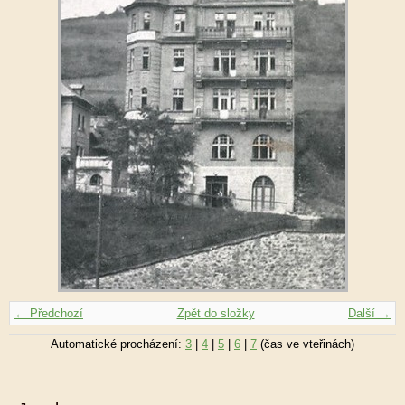
← Předchozí
Zpět do složky
Další →
Automatické procházení:
3
|
4
|
5
|
6
|
7
(čas ve vteřinách)