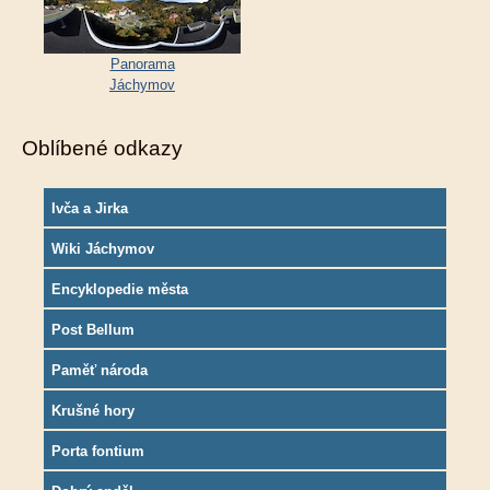
Panorama
Jáchymov
Oblíbené odkazy
Ivča a Jirka
Wiki Jáchymov
Encyklopedie města
Post Bellum
Paměť národa
Krušné hory
Porta fontium