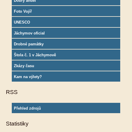
Dobrý anděl
Foto Vojíř
UNESCO
Jáchymov oficial
Drobné památky
Štola č. 1 v Jáchymově
Zkázy času
Kam na výlety?
RSS
Přehled zdrojů
Statistiky