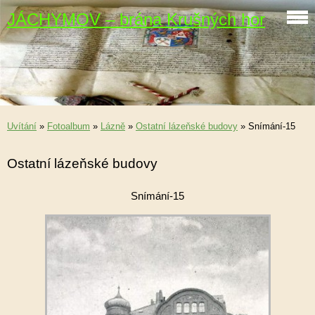
JÁCHYMOV – brána Krušných hor
Uvítání
»
Fotoalbum
»
Lázně
»
Ostatní lázeňské budovy
»
Snímání-15
Ostatní lázeňské budovy
Snímání-15