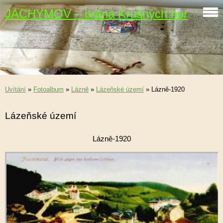
JÁCHYMOV – brána Krušných hor
Uvítání
»
Fotoalbum
»
Lázně
»
Lázeňské území
»
Lázně-1920
Lázeňské území
Lázně-1920