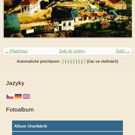
← Předchozí
Zpět do složky
Další →
Automatické procházení:
3
|
4
|
5
|
6
|
7
(čas ve vteřinách)
Jazyky
Fotoalbum
Album Uranfabrik