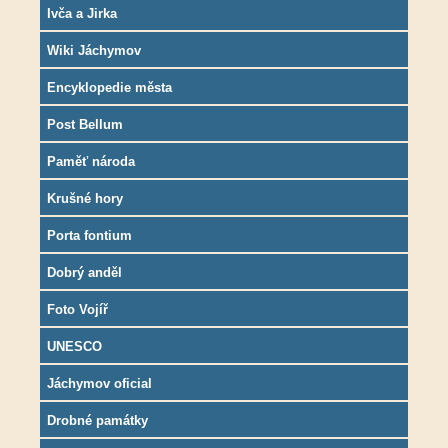
Ivča a Jirka
Wiki Jáchymov
Encyklopedie města
Post Bellum
Paměť národa
Krušné hory
Porta fontium
Dobrý anděl
Foto Vojíř
UNESCO
Jáchymov oficial
Drobné památky