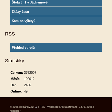
Štola č. 1 v Jáchymově
Zkázy času
Kam na výlety?
RSS
Přehled zdrojů
Statistiky
Celkem:
3762097
Měsíc:
102012
Den:
2486
Online:
49
© 2026 eStránky.cz
|
RSS
|
WebSlice
|
Aktualizováno: 18. 6. 2026
|
Nahoru ↑