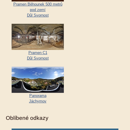
Pramen Běhounek 500 metrů
pod zemí
Důl Svornost
Pramen C1
Důl Svornost
Panorama
Jáchymov
Oblíbené odkazy