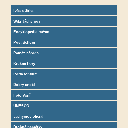
Ivča a Jirka
Wiki Jáchymov
Encyklopedie města
Post Bellum
Paměť národa
Krušné hory
Porta fontium
Dobrý anděl
Foto Vojíř
UNESCO
Jáchymov oficial
Drobné památky