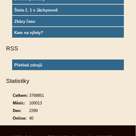
Štola č. 1 v Jáchymově
Zkázy času
Kam na výlety?
RSS
Přehled zdrojů
Statistiky
Celkem:
3768851
Měsíc:
100013
Den:
2289
Online:
40