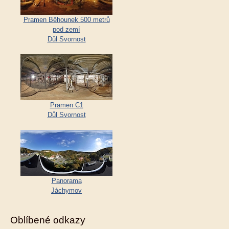
Pramen Běhounek 500 metrů
pod zemí
Důl Svornost
Pramen C1
Důl Svornost
Panorama
Jáchymov
Oblíbené odkazy