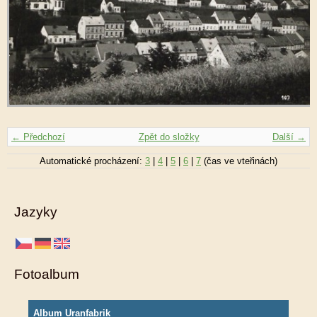
← Předchozí
Zpět do složky
Další →
Automatické procházení:
3
|
4
|
5
|
6
|
7
(čas ve vteřinách)
Jazyky
Fotoalbum
Album Uranfabrik