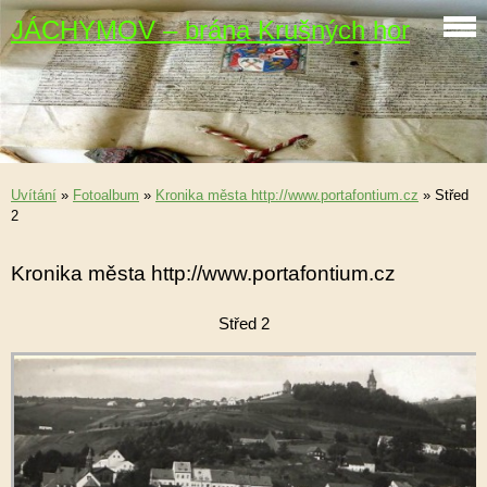
JÁCHYMOV – brána Krušných hor
Uvítání
»
Fotoalbum
»
Kronika města http://www.portafontium.cz
»
Střed
2
Kronika města http://www.portafontium.cz
Střed 2