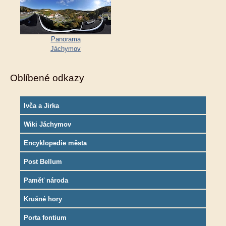
Panorama
Jáchymov
Oblíbené odkazy
Ivča a Jirka
Wiki Jáchymov
Encyklopedie města
Post Bellum
Paměť národa
Krušné hory
Porta fontium