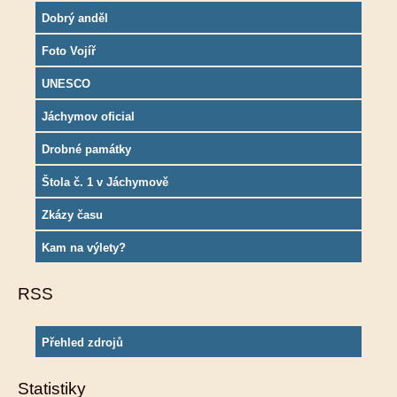
Dobrý anděl
Foto Vojíř
UNESCO
Jáchymov oficial
Drobné památky
Štola č. 1 v Jáchymově
Zkázy času
Kam na výlety?
RSS
Přehled zdrojů
Statistiky