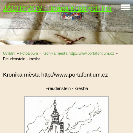
JÁCHYMOV – brána Krušných hor
Uvítání
»
Fotoalbum
»
Kronika města http://www.portafontium.cz
»
Freudenstein - kresba
Kronika města http://www.portafontium.cz
Freudenstein - kresba