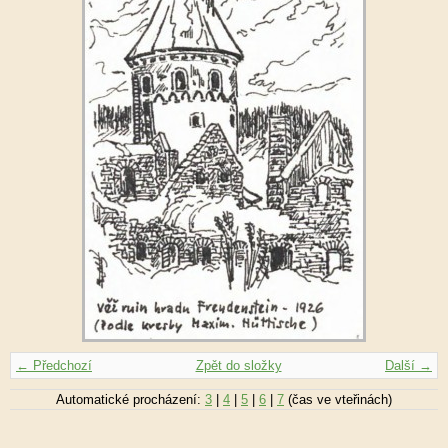
← Předchozí
Zpět do složky
Další →
Automatické procházení:
3
|
4
|
5
|
6
|
7
(čas ve vteřinách)