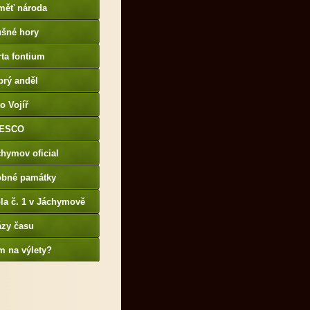
měť národa
ušné hory
ta fontium
brý anděl
o Vojíř
ESCO
hymov oficial
obné památky
la č. 1 v Jáchymově
ázy času
m na výlety?