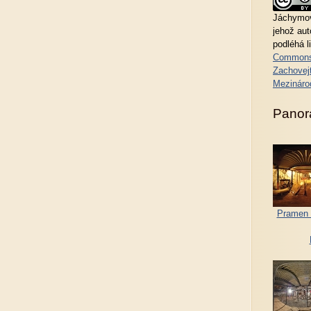
Jáchymov
jehož au
podléhá l
Commons
Zachovejt
Mezináro
Panor
Pramen 