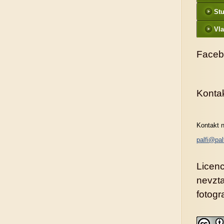
St
Vla
Faceb
Konta
Kontakt n
palfi@pal
Licenc
nevzt
fotogra