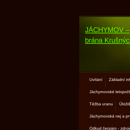
JÁCHYMOV –
brána Krušnýc
Uvítání
Základní i
Jáchymovské letopočt
Těžba uranu
Úloži
Jáchymovská nej a pr
Odkud čerpám - zdro