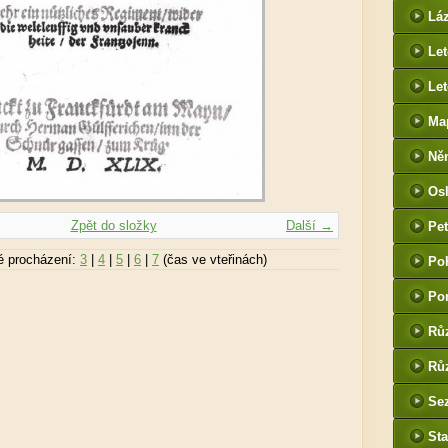
htt
Lá
cz
Le
Let
Ma
Ně
htt
Os
he
Zpět do složky
Další →
Pet
(P
é procházení:
3
|
4
|
5
|
6
|
7
(čas ve vteřinách)
Po
tak
Po
Rů
Růz
Sez
Sta