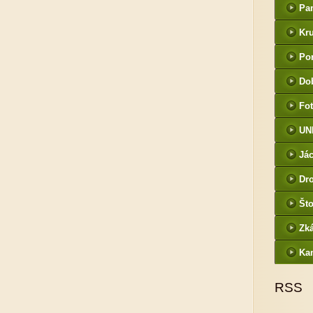
Pa
Kr
Por
Do
Fot
UN
Jác
Dr
Što
Zk
Ka
RSS