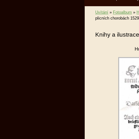
Uvítání
»
Fotoalbum
»
H
plicních chorobách 1529
Knihy a ilustrace
Hu