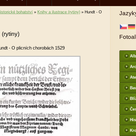
istorické bohatství
»
Knihy a ilustrace (rytiny)
»
Hundt - O
Jazyk
 (rytiny)
Fotoa
ndt - O plicních chorobách 1529
Al
Arc
DI
Ate
Ba
htt
Blí
/
Če
- f
His
Kr