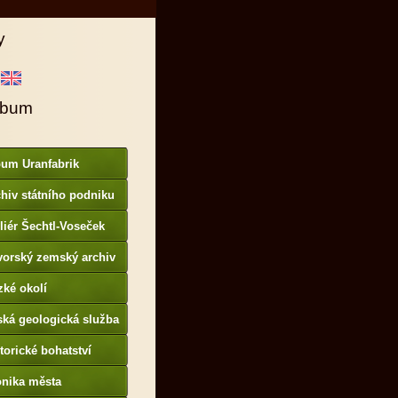
y
lbum
bum Uranfabrik
hiv státního podniku
AMO
liér Šechtl-Voseček
vorský zemský archiv
p://www.gda.bayern.de
zké okolí
ská geologická služba
otoarchiv
torické bohatství
onika města