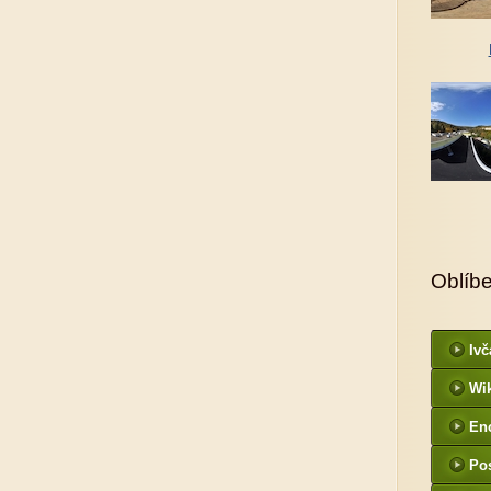
Oblíb
Ivč
Wi
En
Po