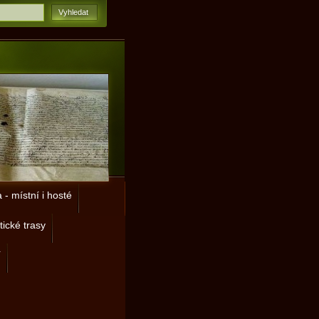
- místní i hosté
tické trasy
í