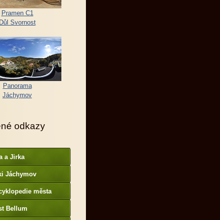
Pramen C1
Důl Svornost
Panorama
Jáchymov
ené odkazy
a a Jirka
ki Jáchymov
cyklopedie města
st Bellum