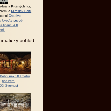
-brána Krušných hor
,
torem je
Miroslav Palfi
,
icenci
Creative
 Uveďte původ-
e licenci 4.0
dní
.
amatický pohled
Běhounek 500 metrů
pod zemí
Důl Svornost