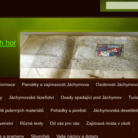
h hor
nformace
Památky a zajímavosti Jáchymova
Osobnosti Jáchymova 
y
Jáchymovské lázeňství
Osady spadající pod Jáchymov
Turis
ště jaderných materiálů
Pohádky a pověsti
Jáchymovská desetilet
venství
Různé texty
Od vás pro vás
Zajímavá místa v okolí
je a prameny
Slovníček
Vaše názory a dotazy