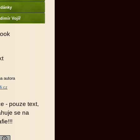
udánky
dimír Vojíř
ook
kt
a autora
fi.cz
e - pouze text,
ahuje se na
fie!!!