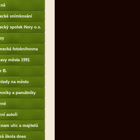
p://www.portafontium.
zně
tecké snímkování
ecký spolek Hory o.s.
py
mecká fotoknihovna
p://www.deutschefotot
lavy města 1991
k.de
r B.
B14.zonerama.com,
hledy na město
atiky.rajce.idnes.cz)
mníky a památníky
zné
ní autoři
nam ulic a majitelů
rá škola dnes