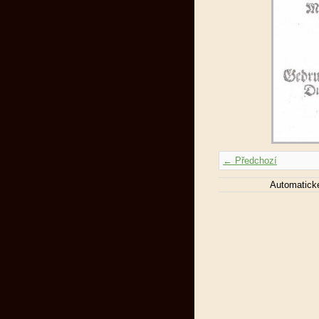
← Předchozí
Automatick