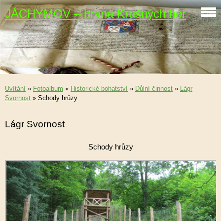
JÁCHYMOV – brána Krušných hor
Uvítání
»
Fotoalbum
»
Historické bohatství
»
Důlní činnost
»
Lágr
Svornost
»
Schody hrůzy
Lágr Svornost
Schody hrůzy