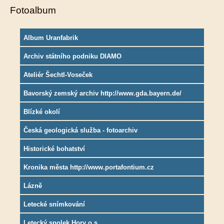
Fotoalbum
Album Uranfabrik
Archiv státního podniku DIAMO
Ateliér Šechtl-Voseček
Bavorský zemský archiv http://www.gda.bayern.de/
Blízké okolí
Česká geologická služba - fotoarchiv
Historické bohatství
Kronika města http://www.portafontium.cz
Lázně
Letecké snímkování
Letecký spolek Hory o.s.