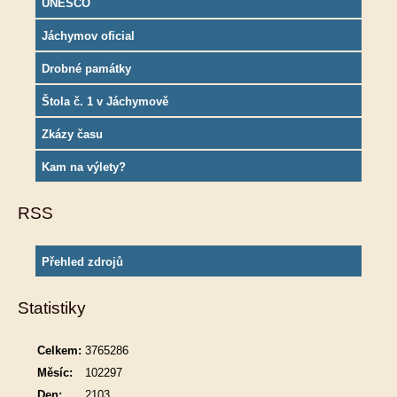
UNESCO
Jáchymov oficial
Drobné památky
Štola č. 1 v Jáchymově
Zkázy času
Kam na výlety?
RSS
Přehled zdrojů
Statistiky
Celkem:
3765286
Měsíc:
102297
Den:
2103