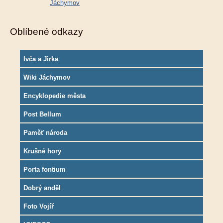
Jáchymov
Oblíbené odkazy
Ivča a Jirka
Wiki Jáchymov
Encyklopedie města
Post Bellum
Paměť národa
Krušné hory
Porta fontium
Dobrý anděl
Foto Vojíř