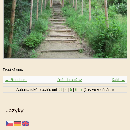
Dnešní stav
← Předchozí
Zpět do složky
Další →
Automatické procházení:
3
|
4
|
5
|
6
|
7
(čas ve vteřinách)
Jazyky