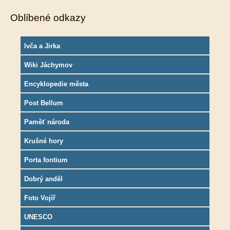
Oblíbené odkazy
Ivča a Jirka
Wiki Jáchymov
Encyklopedie města
Post Bellum
Paměť národa
Krušné hory
Porta fontium
Dobrý anděl
Foto Vojíř
UNESCO