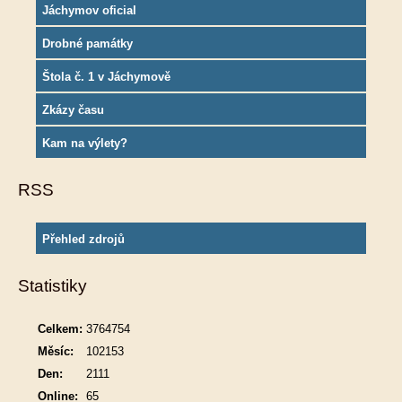
Jáchymov oficial
Drobné památky
Štola č. 1 v Jáchymově
Zkázy času
Kam na výlety?
RSS
Přehled zdrojů
Statistiky
Celkem:
3764754
Měsíc:
102153
Den:
2111
Online:
65