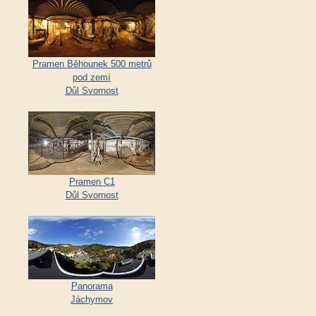
Pramen Běhounek 500 metrů
pod zemí
Důl Svornost
Pramen C1
Důl Svornost
Panorama
Jáchymov