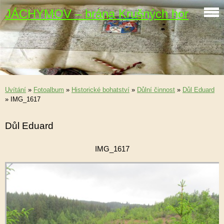
JÁCHYMOV – brána Krušných hor
Uvítání
»
Fotoalbum
»
Historické bohatství
»
Důlní činnost
»
Důl Eduard
»
IMG_1617
Důl Eduard
IMG_1617