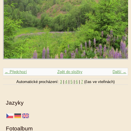
← Předchozí
Zpět do složky
Další →
Automatické procházení:
3
|
4
|
5
|
6
|
7
(čas ve vteřinách)
Jazyky
Fotoalbum