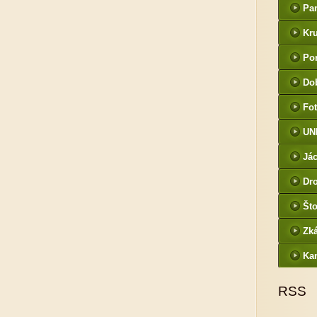
Pa
Kr
Por
Do
Fot
UN
Jác
Dr
Što
Zk
Ka
RSS