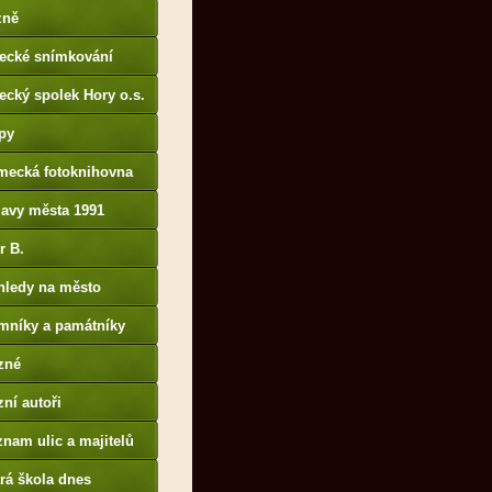
p://www.portafontium.
zně
tecké snímkování
ecký spolek Hory o.s.
py
mecká fotoknihovna
p://www.deutschefotot
lavy města 1991
k.de
r B.
B14.zonerama.com,
hledy na město
atiky.rajce.idnes.cz)
mníky a památníky
zné
ní autoři
nam ulic a majitelů
rá škola dnes