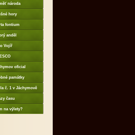
měť národa
ušné hory
ta fontium
brý anděl
o Vojíř
ESCO
hymov oficial
obné památky
la č. 1 v Jáchymově
ázy času
m na výlety?