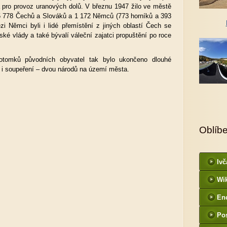
 pro provoz uranových dolů. V březnu 1947 žilo ve městě
 5 778 Čechů a Slováků a 1 172 Němců (773 horníků a 393
ezi Němci byli i lidé přemístění z jiných oblastí Čech se
é vlády a také bývalí váleční zajatci propuštění po roce
potomků původních obyvatel tak bylo ukončeno dlouhé
o i soupeření – dvou národů na území města.
Oblíb
Ivč
Wi
En
Po