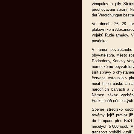
vinopalny a pily Stein
přechovávání zbraní. Na
der Verordnungen bestraf
Ve dnech 26.–28. sr
plukovníkem Alexandro
vojáků Rudé armády. V 
posádka.
V rámci poválečného
obyvatelstva. Město spa
Podbořany, Karlovy Vary
německému obyvatelstvu
šířit zprávy o chystan
červenci vstoupilo v p
nosit bílou pásku a na
národních barvách a vy
Němce zákaz vycháze
Funkcionáři německých 
Sběrné středisko oso
továrny, jejíž provoz j
do listopadu přes Boží
necelých 5 000 osob. V
transport proběhl v zář