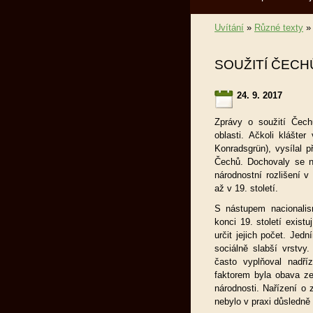
Uvítání
»
Různé texty
SOUŽITÍ ČECH
24. 9. 2017
Zprávy o soužití Čech
oblasti. Ačkoli klášte
Konradsgrün), vysílal 
Čechů. Dochovaly se n
národnostní rozlišení 
až v 19. století.
S nástupem nacionalis
konci 19. století exis
určit jejich počet. Jed
sociálně slabší vrstvy
často vyplňoval nadří
faktorem byla obava ze
národnosti. Nařízení o
nebylo v praxi důsledně