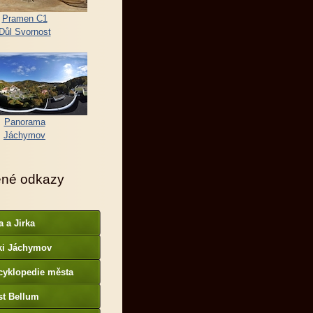
Pramen C1
Důl Svornost
Panorama
Jáchymov
ené odkazy
a a Jirka
ki Jáchymov
cyklopedie města
st Bellum