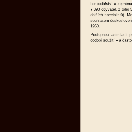
hospodářství a zejména
7 393 obyvatel, z toho
dalších specialistů). M
souhlasem československ
1950.
Postupnou asimilací 
období soužití – a čast