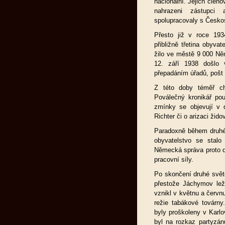
nacionální. Jejich členo
nahrazeni zástupci 
spolupracovaly s Česko
Přesto již v roce 19
přibližně třetina obyva
žilo ve městě 9 000 Ně
12. září 1938 došlo 
přepadáním úřadů, pošt 
Z této doby téměř ch
Poválečný kronikář pou
zmínky se objevují v d
Richter či o arizaci ži
Paradoxně během druhé
obyvatelstvo se stalo
Německá správa proto do
pracovní síly.
Po skončení druhé svět
přestože Jáchymov lež
vznikl v květnu a červ
režie tabákové továrny
byly proškoleny v Karl
byl na rozkaz partyzá