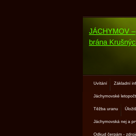
JÁCHYMOV –
brána Krušnýc
Uvítání
Základní i
Jáchymovské letopočt
Těžba uranu
Úloži
Jáchymovská nej a pr
Odkud čerpám - zdro