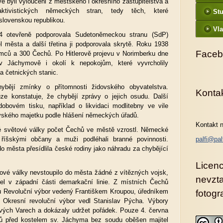
vé byli vyloučeni z městského i okresního zastupitelstva a
aktivistických německých stran, tedy těch, které
St
slovenskou republikou.
Vla
34 otevřeně podporovala Sudetoněmeckou stranu (SdP)
tel města a další třetina ji podporovala skrytě. Roku 1938
Faceb
mců a 300 Čechů. Po Hitlerově projevu v Norimberku dne
v Jáchymově i okolí k nepokojům, které vyvrcholily
a četnických stanic.
ybějí zmínky o přítomnosti židovského obyvatelstva.
Konta
ze konstatuje, že chybějí zprávy o jejich osudu. Další
obovém tisku, například o likvidaci modlitebny ve vile
dovského majetku podle hlášení německých úřadů.
Kontakt n
 světové války počet Čechů ve městě vzrostl. Německé
 říšskými občany a muži podléhali branné povinnosti.
palfi@pal
 města přesídlila české rodiny jako náhradu za chybějící
Licenc
ové války nevstoupilo do města žádné z vítězných vojsk,
nevzt
el v západní části demarkační linie. Z místních Čechů
nu Revoluční výbor vedený Františkem Kroupou, úředníkem
fotogra
. Okresní revoluční výbor vedl Stanislav Pýcha. Výbory
ových Varech a dokázaly udržet pořádek. Pouze 4. června
nů před kostelem sv. Jáchyma bez soudu oběšen majitel