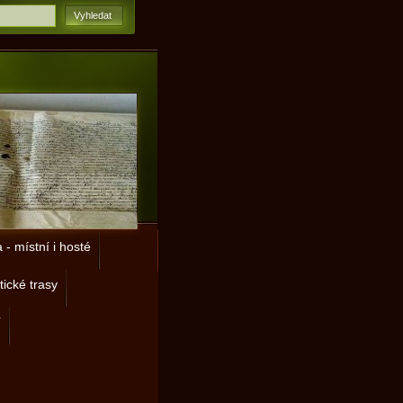
- místní i hosté
tické trasy
í