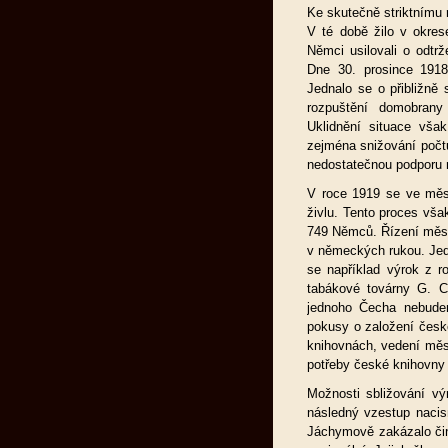
Ke skutečně striktnímu 
V té době žilo v okr
Němci usilovali o odtr
Dne 30. prosince 1918
Jednalo se o přibližně
rozpuštění domobrany
Uklidnění situace vša
zejména snižování počt
nedostatečnou podporu 
V roce 1919 se ve měst
živlu. Tento proces vša
749 Němců. Řízení měst
v německých rukou. Jedn
se například výrok z r
tabákové továrny G. Ci
jednoho Čecha nebudem
pokusy o založení česk
knihovnách, vedení měst
potřeby české knihovny 
Možnosti sbližování vý
následný vzestup nacis
Jáchymově zakázalo čin