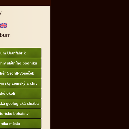
y
lbum
bum Uranfabrik
hiv státního podniku
AMO
liér Šechtl-Voseček
vorský zemský archiv
p://www.gda.bayern.de
zké okolí
ská geologická služba
otoarchiv
torické bohatství
onika města