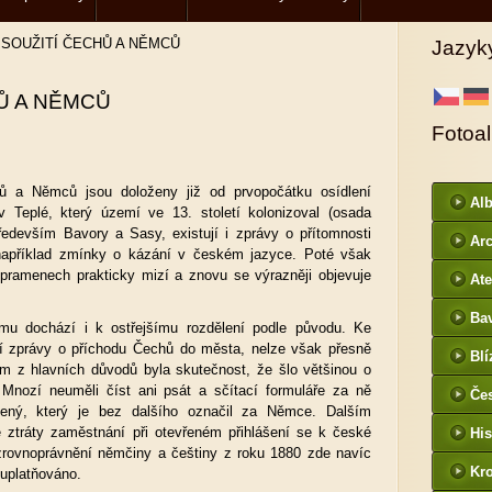
»
SOUŽITÍ ČECHŮ A NĚMCŮ
Jazyk
Ů A NĚMCŮ
Fotoa
ů a Němců jsou doloženy již od prvopočátku osídlení
Al
r v Teplé, který území ve 13. století kolonizoval (osada
především Bavory a Sasy, existují i zprávy o přítomnosti
Arc
apříklad zmínky o kázání v českém jazyce. Poté však
DI
v pramenech prakticky mizí a znovu se výrazněji objevuje
Ate
Ba
mu dochází i k ostřejšímu rozdělení podle původu. Ke
htt
tují zprávy o příchodu Čechů do města, nelze však přesně
Blí
/
ním z hlavních důvodů byla skutečnost, že šlo většinou o
. Mnozí neuměli číst ani psát a sčítací formuláře za ně
Če
zený, který je bez dalšího označil za Němce. Dalším
- f
 ztráty zaměstnání při otevřeném přihlášení se k české
His
 zrovnoprávnění němčiny a češtiny z roku 1880 zde navíc
Kr
 uplatňováno.