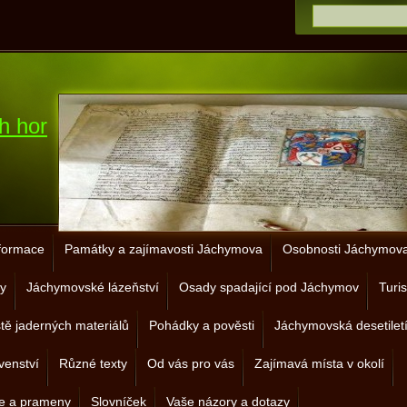
h hor
nformace
Památky a zajímavosti Jáchymova
Osobnosti Jáchymova 
y
Jáchymovské lázeňství
Osady spadající pod Jáchymov
Turis
ště jaderných materiálů
Pohádky a pověsti
Jáchymovská desetilet
venství
Různé texty
Od vás pro vás
Zajímavá místa v okolí
je a prameny
Slovníček
Vaše názory a dotazy