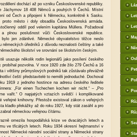
htt
rozdělení dochází až po vzniku Československé republiky.
Lá
cz
ese Jáchymov 18 408 Němců a pouhých 9 Čechů. Místní
žení od Čech a připojení k Německu, konkrétně k Sasku.
Le
 proto město i doly obsadila Československá armáda.
Let
 stočlenný oddíl pod velením kapitána Müllera. Požadoval
 a plnou poslušnost vůči Československé republice.
Ma
k bylo jen zdánlivé. Německé obyvatelstvo těžce neslo
u německých úředníků z důvodu neznalosti češtiny a také
Ně
německého školství ve srovnání se školstvím českým.
htt
Os
ě usazuje několik rodin legionářů jako posílení českého
he
k probíhal pozvolna. V roce 1920 zde žilo 279 Čechů a 16
Pet
a i většiny průmyslových podniků tak zůstávalo převážně
(P
otliví čeští představitelé to neměli jednoduché. Dochoval
Po
oku 1919 z jednoho hostince na adresu českého ředitele
tak
nnera: „Für einen Tschechen kochen wir nicht.“ – „Pro
Po
e vařit.“ O napjatých vztazích svědčí i komplikované
é veřejné knihovny. Přestože existoval zákon o veřejných
Rů
a kladlo překážky až do roku 1927, kdy stát zasáhl a pro
zabral německou veřejnou čítárnu.
Růz
razně omezila hospodářská krize ve dvacátých letech a
Sez
mu ve třicátých letech. Roku 1934 okresní hejtmanství v
nost Německé národní sociální strany a Německé strany
Sta