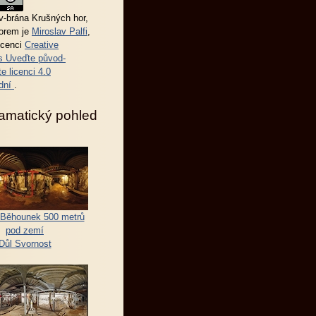
-brána Krušných hor
,
torem je
Miroslav Palfi
,
icenci
Creative
 Uveďte původ-
e licenci 4.0
dní
.
amatický pohled
Běhounek 500 metrů
pod zemí
Důl Svornost