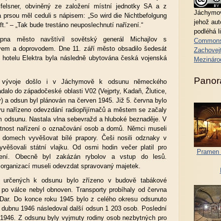
sfelsner, obviněný ze založení místní jednotky SA a z
Jáchymov
 prsou měl ceduli s nápisem: „So wird die Nichtbefolgung
jehož au
t.“ – „Tak bude trestáno neuposlechnutí nařízení.“
podléhá l
pna město navštívil sovětský generál Michajlov s
Commons
vem a doprovodem. Dne 11. září město obsadilo šedesát
Zachovejt
hotelu Elektra byla následně ubytována česká vojenská
Mezináro
Panor
 vývoje došlo i v Jáchymově k odsunu německého
dalo do západočeské oblasti V02 (Vejprty, Kadaň, Žlutice,
) a odsun byl plánován na červen 1945. Již 5. června bylo
 nařízeno odevzdání radiopřijímačů a městem se začaly
ém odsunu. Nastala vlna sebevražd a hluboké beznaděje. V
latnost nařízení o označování osob a domů. Němci museli
 domech vyvěšovat bílé prapory. Češi nosili odznaky v
věšovali státní vlajku. Od osmi hodin večer platil pro
Pramen 
ní. Obecně byl zakázán rybolov a vstup do lesů.
organizací museli odevzdat spravovaný majetek.
b určených k odsunu bylo zřízeno v budově tabákové
iž po válce nebyl obnoven. Transporty probíhaly od června
 Dar. Do konce roku 1945 bylo z celého okresu odsunuto
 dubnu 1946 následoval další odsun 1 203 osob. Poslední
í 1946. Z odsunu byly vyjmuty rodiny osob nezbytných pro