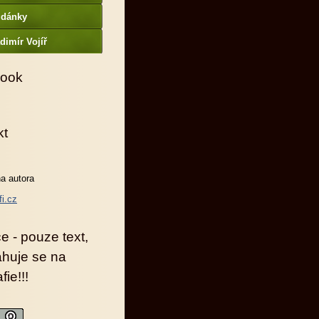
udánky
dimír Vojíř
ook
kt
a autora
fi.cz
e - pouze text,
ahuje se na
fie!!!