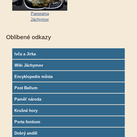
Panorama
Jáchymov
Oblíbené odkazy
Ivča a Jirka
Wiki Jáchymov
Encyklopedie města
Post Bellum
Paměť národa
Krušné hory
Porta fontium
Dobrý anděl