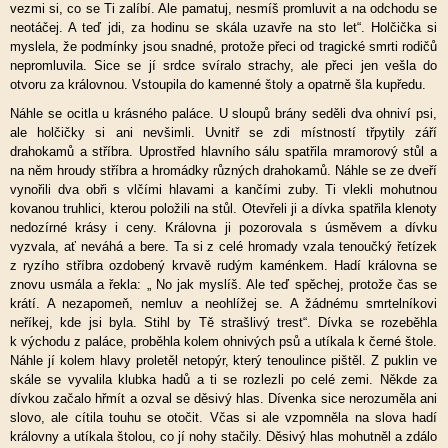
vezmi si, co se Ti zalíbí. Ale pamatuj, nesmíš promluvit a na odchodu se
neotáčej. A teď jdi, za hodinu se skála uzavře na sto let“. Holčička si
myslela, že podmínky jsou snadné, protože přeci od tragické smrti rodičů
nepromluvila. Sice se jí srdce svíralo strachy, ale přeci jen vešla do
otvoru za královnou. Vstoupila do kamenné štoly a opatrně šla kupředu.
Náhle se ocitla u krásného paláce. U sloupů brány seděli dva ohniví psi,
ale holčičky si ani nevšimli. Uvnitř se zdi místností třpytily září
drahokamů a stříbra. Uprostřed hlavního sálu spatřila mramorový stůl a
na něm hroudy stříbra a hromádky různých drahokamů. Náhle se ze dveří
vynořili dva obři s vlčími hlavami a kančími zuby. Ti vlekli mohutnou
kovanou truhlici, kterou položili na stůl. Otevřeli ji a dívka spatřila klenoty
nedozírné krásy i ceny. Královna ji pozorovala s úsměvem a dívku
vyzvala, ať neváhá a bere. Ta si z celé hromady vzala tenoučký řetízek
z ryzího stříbra ozdobený krvavě rudým kaménkem. Hadí královna se
znovu usmála a řekla: „ No jak myslíš. Ale teď spěchej, protože čas se
krátí. A nezapomeň, nemluv a neohlížej se. A žádnému smrtelníkovi
neříkej, kde jsi byla. Stihl by Tě strašlivý trest“. Dívka se rozeběhla
k východu z paláce, proběhla kolem ohnivých psů a utíkala k černé štole.
Náhle jí kolem hlavy proletěl netopýr, který tenoulince pištěl. Z puklin ve
skále se vyvalila klubka hadů a ti se rozlezli po celé zemi. Někde za
dívkou začalo hřmít a ozval se děsivý hlas. Dívenka sice nerozuměla ani
slovo, ale cítila touhu se otočit. Včas si ale vzpomněla na slova hadí
královny a utíkala štolou, co jí nohy stačily. Děsivý hlas mohutněl a zdálo