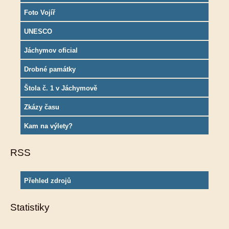
Foto Vojíř
UNESCO
Jáchymov oficial
Drobné památky
Štola č. 1 v Jáchymově
Zkázy času
Kam na výlety?
RSS
Přehled zdrojů
Statistiky