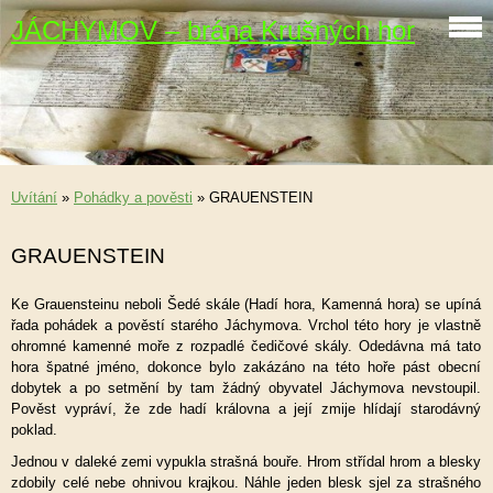
JÁCHYMOV – brána Krušných hor
Uvítání
»
Pohádky a pověsti
»
GRAUENSTEIN
GRAUENSTEIN
Ke Grauensteinu neboli Šedé skále (Hadí hora, Kamenná hora) se upíná
řada pohádek a pověstí starého Jáchymova. Vrchol této hory je vlastně
ohromné kamenné moře z rozpadlé čedičové skály. Odedávna má tato
hora špatné jméno, dokonce bylo zakázáno na této hoře pást obecní
dobytek a po setmění by tam žádný obyvatel Jáchymova nevstoupil.
Pověst vypráví, že zde hadí královna a její zmije hlídají starodávný
poklad.
Jednou v daleké zemi vypukla strašná bouře. Hrom střídal hrom a blesky
zdobily celé nebe ohnivou krajkou. Náhle jeden blesk sjel za strašného