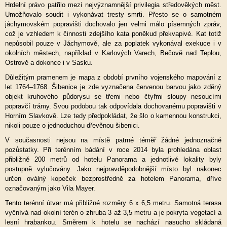
Hrdelní právo patřilo mezi nejvýznamnější privilegia středověkých měst.
Umožňovalo soudit i vykonávat tresty smrti. Přesto se o samotném
jáchymovském popravišti dochovalo jen velmi málo písemných zpráv,
což je vzhledem k činnosti zdejšího kata poněkud překvapivé. Kat totiž
nepůsobil pouze v Jáchymově, ale za poplatek vykonával exekuce i v
okolních městech, například v Karlových Varech, Bečově nad Teplou,
Ostrově a dokonce i v Sasku.
Důležitým pramenem je mapa z období prvního vojenského mapování z
let 1764–1768. Šibenice je zde vyznačena červenou barvou jako zděný
objekt kruhového půdorysu se třemi nebo čtyřmi sloupy nesoucími
popravčí trámy. Svou podobou tak odpovídala dochovanému popravišti v
Horním Slavkově. Lze tedy předpokládat, že šlo o kamennou konstrukci,
nikoli pouze o jednoduchou dřevěnou šibenici.
V současnosti nejsou na místě patrné téměř žádné jednoznačné
pozůstatky. Při terénním bádání v roce 2014 byla prohledána oblast
přibližně 200 metrů od hotelu Panorama a jednotlivé lokality byly
postupně vylučovány. Jako nejpravděpodobnější místo byl nakonec
určen oválný kopeček bezprostředně za hotelem Panorama, dříve
označovaným jako Vila Mayer.
Tento terénní útvar má přibližné rozměry 6 x 6,5 metru. Samotná terasa
vyčnívá nad okolní terén o zhruba 3 až 3,5 metru a je pokryta vegetací a
lesní hrabankou. Směrem k hotelu se nachází nasucho skládaná