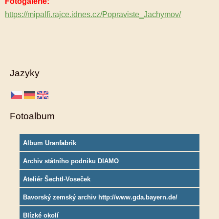
Fotogalerie:
https://mipalfi.rajce.idnes.cz/Popraviste_Jachymov/
Jazyky
Fotoalbum
Album Uranfabrik
Archiv státního podniku DIAMO
Ateliér Šechtl-Voseček
Bavorský zemský archiv http://www.gda.bayern.de/
Blízké okolí