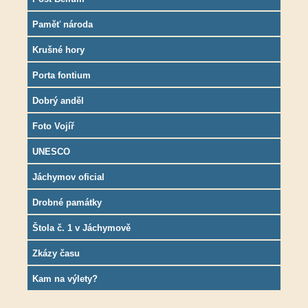
Paměť národa
Krušné hory
Porta fontium
Dobrý anděl
Foto Vojíř
UNESCO
Jáchymov oficial
Drobné památky
Štola č. 1 v Jáchymově
Zkázy času
Kam na výlety?