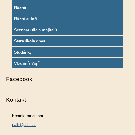
Různé
Různí autoři
Seznam ulic a majitelů
Stará škola dnes
Studánky
Vladimír Vojíř
Facebook
Kontakt
Kontakt na autora
palfi@palfi.cz