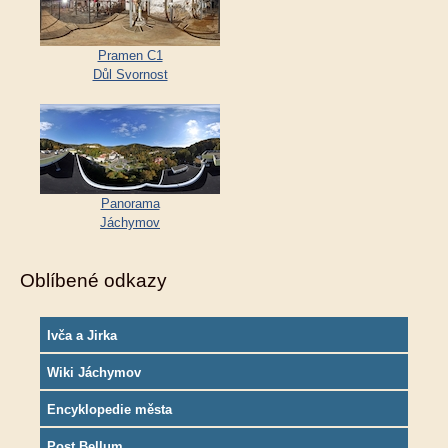
Pramen C1
Důl Svornost
Panorama
Jáchymov
Oblíbené odkazy
Ivča a Jirka
Wiki Jáchymov
Encyklopedie města
Post Bellum