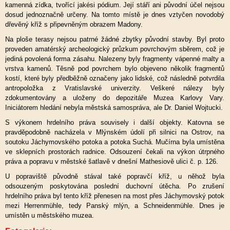
kamenná zídka, tvořící jakési pódium. Její stáří ani původní účel nejsou
dosud jednoznačně určeny. Na tomto místě je dnes vztyčen novodobý
dřevěný kříž s připevněným obrazem Madony.
Na ploše terasy nejsou patrné žádné zbytky původní stavby. Byl proto
proveden amatérský archeologický průzkum povrchovým sběrem, což je
jediná povolená forma zásahu. Nalezeny byly fragmenty vápenné malty a
vrstva kamenů. Těsně pod povrchem bylo objeveno několik fragmentů
kostí, které byly předběžně označeny jako lidské, což následně potvrdila
antropoložka z Vratislavské univerzity. Veškeré nálezy byly
zdokumentovány a uloženy do depozitáře Muzea Karlovy Vary.
Iniciátorem hledání nebyla městská samospráva, ale Dr. Daniel Wojtucki.
S výkonem hrdelního práva souvisely i další objekty. Katovna se
pravděpodobně nacházela v Mlýnském údolí při silnici na Ostrov, na
soutoku Jáchymovského potoka a potoka Suchá. Mučírna byla umístěna
ve sklepních prostorách radnice. Odsouzení čekali na výkon útrpného
práva a popravu v městské šatlavě v dnešní Mathesiově ulici č. p. 126.
U popraviště původně stával také popravčí kříž, u něhož byla
odsouzeným poskytována poslední duchovní útěcha. Po zrušení
hrdelního práva byl tento kříž přenesen na most přes Jáchymovský potok
mezi Herrenmühle, tedy Panský mlýn, a Schneidenmühle. Dnes je
umístěn u městského muzea.