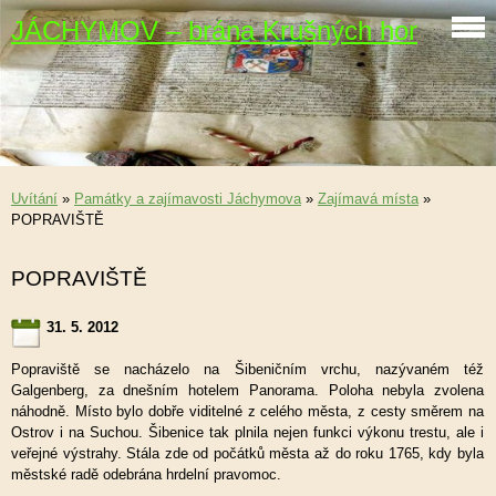
JÁCHYMOV – brána Krušných hor
Uvítání
»
Památky a zajímavosti Jáchymova
»
Zajímavá místa
»
POPRAVIŠTĚ
POPRAVIŠTĚ
31. 5. 2012
Popraviště se nacházelo na Šibeničním vrchu, nazývaném též
Galgenberg, za dnešním hotelem Panorama. Poloha nebyla zvolena
náhodně. Místo bylo dobře viditelné z celého města, z cesty směrem na
Ostrov i na Suchou. Šibenice tak plnila nejen funkci výkonu trestu, ale i
veřejné výstrahy. Stála zde od počátků města až do roku 1765, kdy byla
městské radě odebrána hrdelní pravomoc.