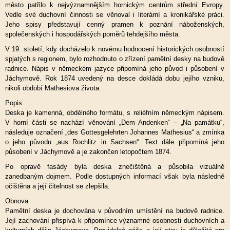
město patřilo k nejvýznamnějším hornickým centrům střední Evropy.
Vedle své duchovní činnosti se věnoval i literární a kronikářské práci.
Jeho spisy představují cenný pramen k poznání náboženských,
společenských i hospodářských poměrů tehdejšího města.
V 19. století, kdy docházelo k novému hodnocení historických osobností
spjatých s regionem, bylo rozhodnuto o zřízení pamětní desky na budově
radnice. Nápis v německém jazyce připomíná jeho původ i působení v
Jáchymově. Rok 1874 uvedený na desce dokládá dobu jejího vzniku,
nikoli období Mathesiova života.
Popis
Deska je kamenná, obdélného formátu, s reliéfním německým nápisem.
V horní části se nachází věnování „Dem Andenken“ – „Na památku“,
následuje označení „des Gottesgelehrten Johannes Mathesius“ a zmínka
o jeho původu „aus Rochlitz in Sachsen“. Text dále připomíná jeho
působení v Jáchymově a je zakončen letopočtem 1874.
Po opravě fasády byla deska znečištěná a působila vizuálně
zanedbaným dojmem. Podle dostupných informací však byla následně
očištěna a její čitelnost se zlepšila.
Obnova
Pamětní deska je dochována v původním umístění na budově radnice.
Její zachování přispívá k připomínce významné osobnosti duchovních a