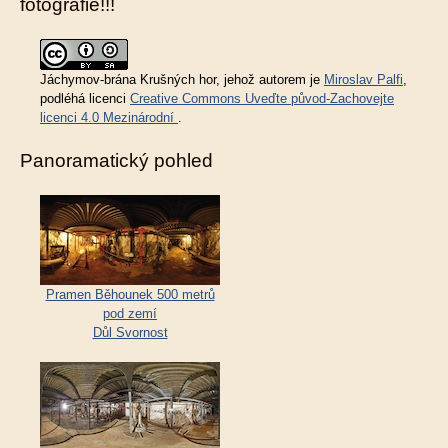
fotografie!!!
Jáchymov-brána Krušných hor
, jehož autorem je
Miroslav Palfi
,
podléhá licenci
Creative Commons Uveďte původ-Zachovejte
licenci 4.0 Mezinárodní
.
Panoramatický pohled
Pramen Běhounek 500 metrů
pod zemí
Důl Svornost