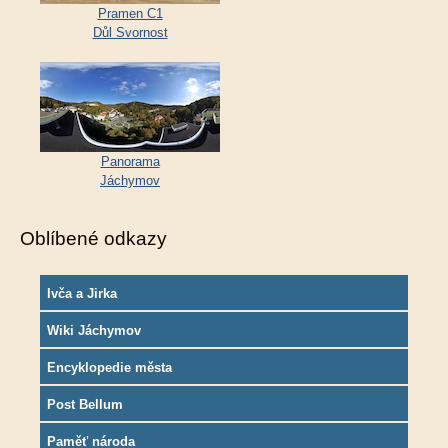
Pramen C1
Důl Svornost
Panorama
Jáchymov
Oblíbené odkazy
Ivča a Jirka
Wiki Jáchymov
Encyklopedie města
Post Bellum
Paměť národa