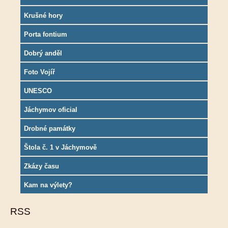
Krušné hory
Porta fontium
Dobrý anděl
Foto Vojíř
UNESCO
Jáchymov oficial
Drobné památky
Štola č. 1 v Jáchymově
Zkázy času
Kam na výlety?
RSS