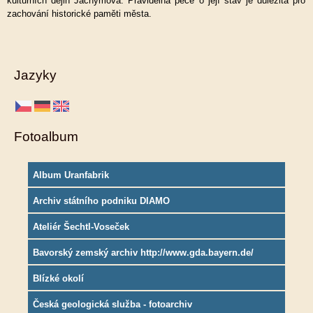
kulturních dějin Jáchymova. Pravidelná péče o její stav je důležitá pro
zachování historické paměti města.
Jazyky
Fotoalbum
Album Uranfabrik
Archiv státního podniku DIAMO
Ateliér Šechtl-Voseček
Bavorský zemský archiv http://www.gda.bayern.de/
Blízké okolí
Česká geologická služba - fotoarchiv