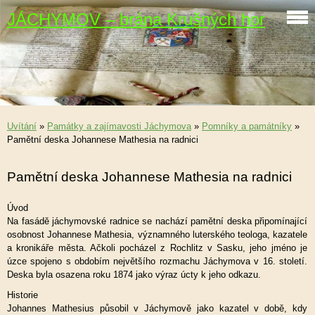
JÁCHYMOV – brána Krušných hor
Uvítání
»
Památky a zajímavosti Jáchymova
»
Pomníky a památníky
»
Pamětní deska Johannese Mathesia na radnici
Pamětní deska Johannese Mathesia na radnici
Úvod
Na fasádě jáchymovské radnice se nachází pamětní deska připomínající
osobnost Johannese Mathesia, významného luterského teologa, kazatele
a kronikáře města. Ačkoli pocházel z Rochlitz v Sasku, jeho jméno je
úzce spojeno s obdobím největšího rozmachu Jáchymova v 16. století.
Deska byla osazena roku 1874 jako výraz úcty k jeho odkazu.
Historie
Johannes Mathesius působil v Jáchymově jako kazatel v době, kdy