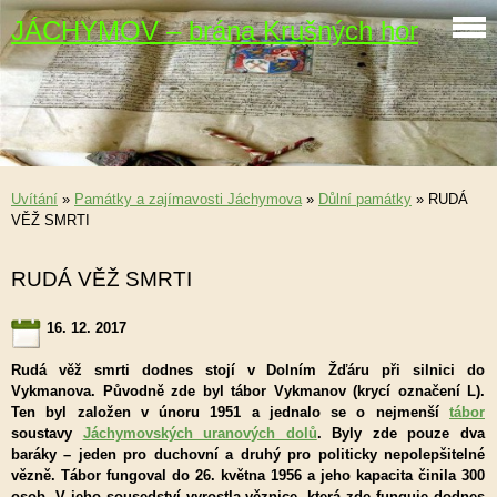
JÁCHYMOV – brána Krušných hor
Uvítání
»
Památky a zajímavosti Jáchymova
»
Důlní památky
»
RUDÁ
VĚŽ SMRTI
RUDÁ VĚŽ SMRTI
16. 12. 2017
Rudá věž smrti dodnes stojí v Dolním Žďáru při silnici do
Vykmanova. Původně zde byl tábor Vykmanov (krycí označení L).
Ten byl založen v únoru 1951 a jednalo se o nejmenší
tábor
soustavy
Jáchymovských uranových dolů
. Byly zde pouze dva
baráky – jeden pro duchovní a druhý pro politicky nepolepšitelné
vězně. Tábor fungoval do 26. května 1956 a jeho kapacita činila 300
osob. V jeho sousedství vyrostla věznice, která zde funguje dodnes