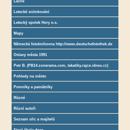
Lázně
Letecké snímkování
Letecký spolek Hory o.s.
Mapy
Německá fotoknihovna http://www.deutschefotothek.de
Oslavy města 1991
Petr B. (PB14.zonerama.com, takatiky.rajce.idnes.cz)
Pohledy na město
Pomníky a památníky
Různé
Různí autoři
Seznam ulic a majitelů
Stará škola dnes