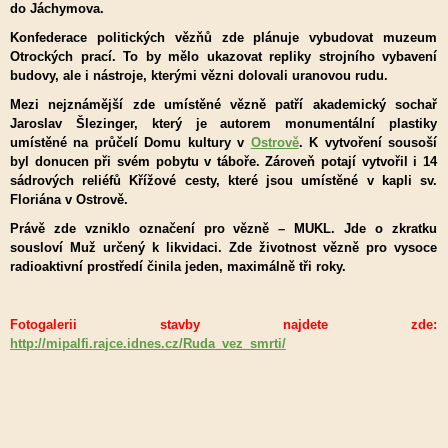
do Jáchymova.
Konfederace politických vězňů zde plánuje vybudovat muzeum
Otrockých prací. To by mělo ukazovat repliky strojního vybavení
budovy, ale i nástroje, kterými vězni dolovali uranovou rudu.
Mezi nejznámější zde umístěné vězně patří akademický sochař
Jaroslav Šlezinger, který je autorem monumentální plastiky
umístěné na průčelí Domu kultury v
Ostrově
. K vytvoření sousoší
byl donucen při svém pobytu v táboře. Zároveň potají vytvořil i 14
sádrových reliéfů Křížové cesty, které jsou umístěné v kapli sv.
Floriána v Ostrově.
Právě zde vzniklo označení pro vězně – MUKL. Jde o zkratku
sousloví Muž určený k likvidaci. Zde životnost vězně pro vysoce
radioaktivní prostředí činila jeden, maximálně tři roky.
Fotogalerii stavby najdete zde:
http://mipalfi.rajce.idnes.cz/Ruda_vez_smrti/