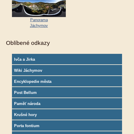
Panorama
Jáchymov
Oblíbené odkazy
Ivča a Jirka
Wiki Jáchymov
Encyklopedie města
Post Bellum
Paměť národa
Krušné hory
Porta fontium