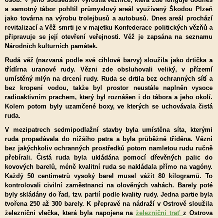
a samotný tábor pohltil průmyslový areál využívaný Škodou Plzeň
jako továrna na výrobu trolejbusů a autobusů. Dnes areál prochází
revitalizací a Věž smrti je v majetku Konfederace politických vězňů a
připravuje se její otevření veřejnosti. Věž je zapsána na seznamu
Národních kulturních památek.
Rudá věž (nazvaná podle své cihlové barvy) sloužila jako drtička a
třídírna uranové rudy. Vězni zde obsluhovali veliký, v přízemí
umístěný mlýn na drcení rudy. Ruda se drtila bez ochranných sítí a
bez kropení vodou, takže byl prostor neustále naplněn vysoce
radioaktivním prachem, který byl roznášen i do tábora a jeho okolí.
Kolem potom byly uzamčené boxy, ve kterých se uchovávala čistá
ruda.
V mezipatrech sedmipodlažní stavby byla umístěna síta, kterými
ruda propadávala do nižšího patra a byla průběžně tříděna. Vězni
bez jakýchkoliv ochranných prostředků potom namletou rudu ručně
přebírali. Čistá ruda byla ukládána pomocí dřevěných palic do
kovových barelů, méně kvalitní ruda se nakládala přímo na vagóny.
Každý 50 centimetrů vysoký barel musel vážit 80 kilogramů. To
kontrolovali civilní zaměstnanci na olověných vahách. Barely poté
byly skládány do řad, tzv. partií podle kvality rudy. Jedna partie byla
tvořena 250 až 300 barely. K přepravě na nádraží v Ostrově sloužila
železniční vlečka, která byla napojena na
železniční trať
z Ostrova