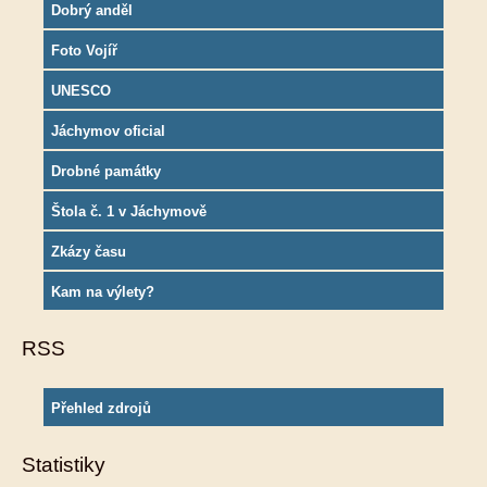
Dobrý anděl
Foto Vojíř
UNESCO
Jáchymov oficial
Drobné památky
Štola č. 1 v Jáchymově
Zkázy času
Kam na výlety?
RSS
Přehled zdrojů
Statistiky