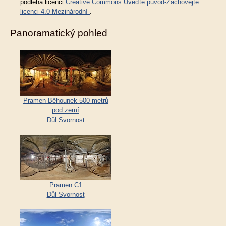
podléhá licenci
Creative Commons Uveďte původ-Zachovejte
licenci 4.0 Mezinárodní
.
Panoramatický pohled
Pramen Běhounek 500 metrů
pod zemí
Důl Svornost
Pramen C1
Důl Svornost