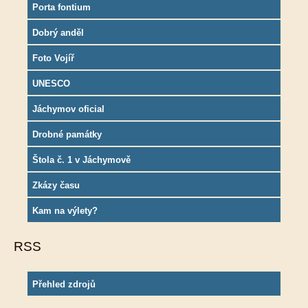
Porta fontium
Dobrý anděl
Foto Vojíř
UNESCO
Jáchymov oficial
Drobné památky
Štola č. 1 v Jáchymově
Zkázy času
Kam na výlety?
RSS
Přehled zdrojů