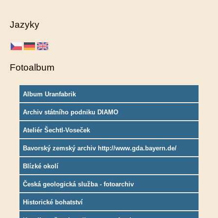
Jazyky
Fotoalbum
Album Uranfabrik
Archiv státního podniku DIAMO
Ateliér Šechtl-Voseček
Bavorský zemský archiv http://www.gda.bayern.de/
Blízké okolí
Česká geologická služba - fotoarchiv
Historické bohatství