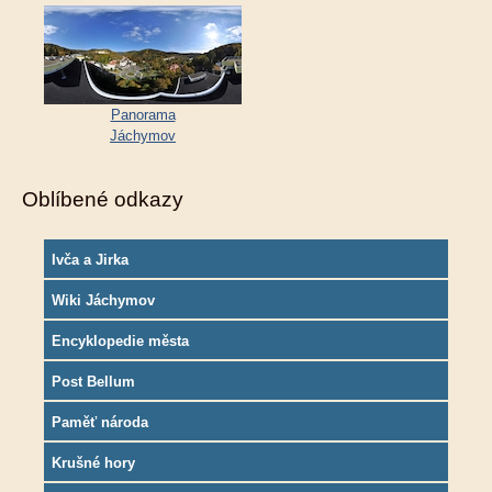
Panorama
Jáchymov
Oblíbené odkazy
Ivča a Jirka
Wiki Jáchymov
Encyklopedie města
Post Bellum
Paměť národa
Krušné hory