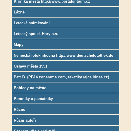
Kronika města http://www.portafontium.cz
Lázně
Letecké snímkování
Letecký spolek Hory o.s.
Mapy
Německá fotoknihovna http://www.deutschefotothek.de
Oslavy města 1991
Petr B. (PB14.zonerama.com, takatiky.rajce.idnes.cz)
Pohledy na město
Pomníky a památníky
Různé
Různí autoři