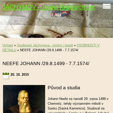
JÁCHYMOV – brána Krušných hor
Uvítání
»
Osobnosti Jáchymova - místní i hosté
»
OSOBNOSTI V
DETAILU
»
NEEFE JOHANN /29.8.1499 - 7.7.1574/
NEEFE JOHANN /29.8.1499 - 7.7.1574/
20. 10. 2015
Původ a studia
Johann Neefe se narodil 29. srpna 1499 v
Chemnitz, tehdy významném městě v
Sasku (Saská Kamenice). Studoval na