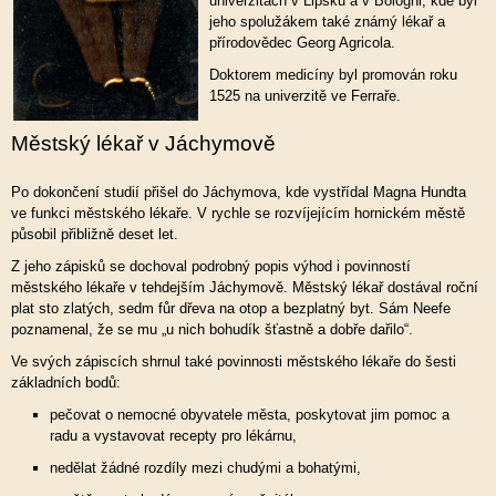
univerzitách v Lipsku a v Bologni, kde byl
jeho spolužákem také známý lékař a
přírodovědec Georg Agricola.
Doktorem medicíny byl promován roku
1525 na univerzitě ve Ferraře.
Městský lékař v Jáchymově
Po dokončení studií přišel do Jáchymova, kde vystřídal Magna Hundta
ve funkci městského lékaře. V rychle se rozvíjejícím hornickém městě
působil přibližně deset let.
Z jeho zápisků se dochoval podrobný popis výhod i povinností
městského lékaře v tehdejším Jáchymově. Městský lékař dostával roční
plat sto zlatých, sedm fůr dřeva na otop a bezplatný byt. Sám Neefe
poznamenal, že se mu „u nich bohudík šťastně a dobře dařilo“.
Ve svých zápiscích shrnul také povinnosti městského lékaře do šesti
základních bodů:
pečovat o nemocné obyvatele města, poskytovat jim pomoc a
radu a vystavovat recepty pro lékárnu,
nedělat žádné rozdíly mezi chudými a bohatými,