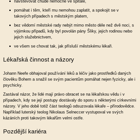
navštěvovat chudé nemocné ve špitále,
pomáhat i těm, kteří mu nemohou zaplatit, a spokojit se v
takových případech s městským platem,
bez vědomí městské rady nebýt mimo město déle než dvě noci, s
výjimkou případů, kdy byl povolán pány Šliky, jejich rodinou nebo
jejich služebnictvem,
ve všem se chovat tak, jak přísluší městskému lékaři.
Lékařská činnost a názory
Johann Neefe obhajoval používání léků a léčiv jako prostředků daných
člověku Bohem a snažil se svým pacientům pomáhat nejen fyzicky, ale i
psychicky.
Zastával názor, že lidé mají právo obracet se na lékařskou vědu i v
případech, kdy se její postupy dostávaly do sporu s některými církevními
názory. V jeho době totiž část teologů odsuzovala lékaře – přírodovědce.
Například luterský teolog Nikolaus Selneccer vystupoval ve svých
kázáních proti takovým lékařům velmi ostře.
Pozdější kariéra