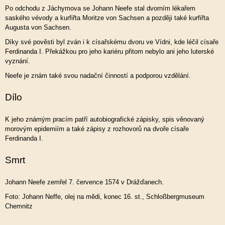
Po odchodu z Jáchymova se Johann Neefe stal dvorním lékařem
saského vévody a kurfiřta Moritze von Sachsen a později také kurfiřta
Augusta von Sachsen.
Díky své pověsti byl zván i k císařskému dvoru ve Vídni, kde léčil císaře
Ferdinanda I. Překážkou pro jeho kariéru přitom nebylo ani jeho luterské
vyznání.
Neefe je znám také svou nadační činností a podporou vzdělání.
Dílo
K jeho známým pracím patří autobiografické zápisky, spis věnovaný
morovým epidemiím a také zápisy z rozhovorů na dvoře císaře
Ferdinanda I.
Smrt
Johann Neefe zemřel 7. července 1574 v Drážďanech.
Foto: Johann Neffe, olej na mědi, konec 16. st., Schloßbergmuseum
Chemnitz