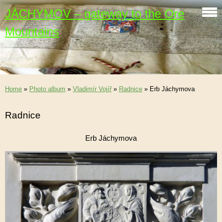
JÁCHYMOV – gateway to the Ore
Mountains
Home
»
Photo album
»
Vladimír Vojíř
»
Radnice
»
Erb Jáchymova
Radnice
Erb Jáchymova