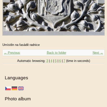
Umístěn na fasádě radnice
← Previous
Back to folder
Next →
Automatic browsing:
3
|
4
|
5
|
6
|
7
(time in seconds)
Languages
Photo album