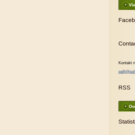
Vla
Faceb
Conta
Kontakt n
palfi@pal
RSS
Ove
Statist