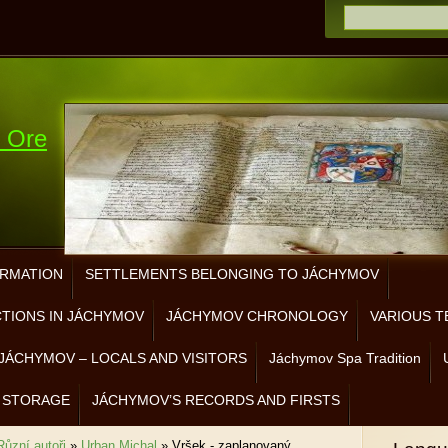
e Ore
ORMATION
SETTLEMENTS BELONGING TO JÁCHYMOV
CTIONS IN JÁCHYMOV
JÁCHYMOV CHRONOLOGY
VARIOUS T
JÁCHYMOV – LOCALS AND VISITORS
Jáchymov Spa Tradition
 STORAGE
JÁCHYMOV’S RECORDS AND FIRSTS
Různí autoři
»
Urban Michal
»
Vršek - zaplanovaný