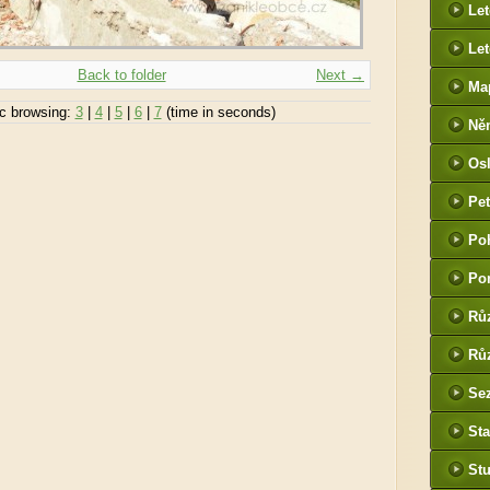
Le
Let
Back to folder
Next →
Ma
c browsing:
3
|
4
|
5
|
6
|
7
(time in seconds)
Ně
htt
Os
he
Pet
(P
Po
tak
Po
Rů
Růz
Sez
Sta
St