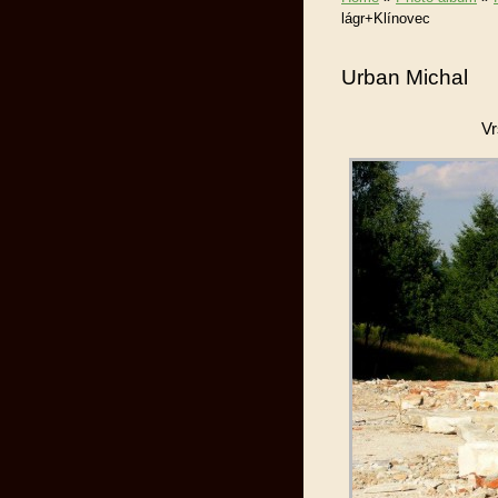
lágr+Klínovec
Urban Michal
Vr