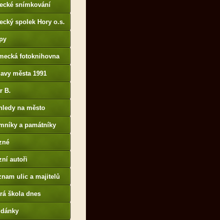
tecké snímkování
ecký spolek Hory o.s.
py
mecká fotoknihovna
p://www.deutschefotot
lavy města 1991
k.de
r B.
B14.zonerama.com,
hledy na město
atiky.rajce.idnes.cz)
mníky a památníky
zné
ní autoři
nam ulic a majitelů
rá škola dnes
udánky