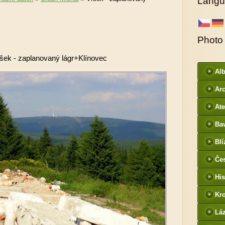
Langu
Photo
šek - zaplanovaný lágr+Klínovec
Al
Arc
DI
Ate
Ba
htt
Blí
/
Če
- f
His
Kr
htt
Lá
cz