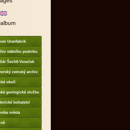
ages
 album
bum Uranfabrik
hiv státního podniku
AMO
liér Šechtl-Voseček
vorský zemský archiv
p://www.gda.bayern.de
zké okolí
ská geologická služba
otoarchiv
torické bohatství
onika města
p://www.portafontium.
zně