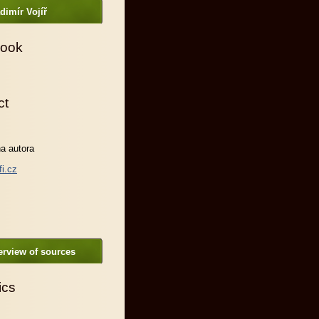
dimír Vojíř
ook
ct
a autora
fi.cz
rview of sources
ics