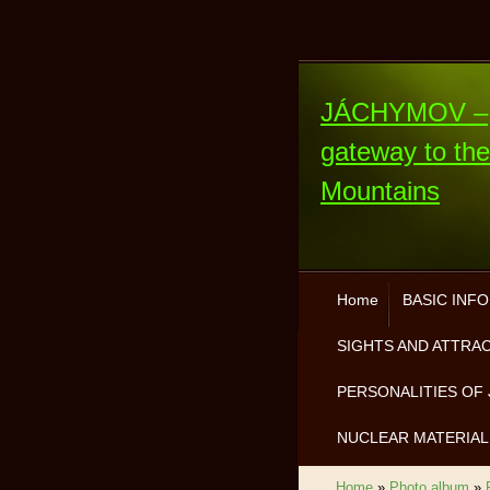
JÁCHYMOV –
gateway to th
Mountains
Home
BASIC INF
SIGHTS AND ATTRA
PERSONALITIES OF 
NUCLEAR MATERIAL
Home
»
Photo album
»