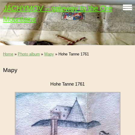
JÁCHYMOV – gateway to the Ore
Mountains
Home
»
Photo album
»
Mapy
»
Hohe Tanne 1761
Mapy
Hohe Tanne 1761