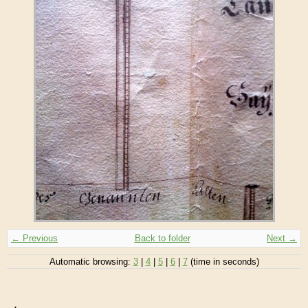
← Previous
Back to folder
Next →
Automatic browsing:
3
|
4
|
5
|
6
|
7
(time in seconds)