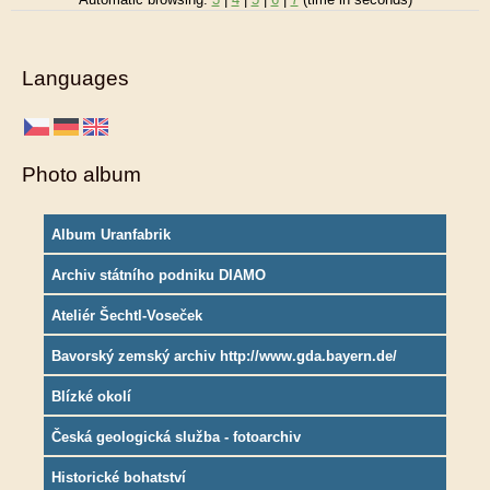
Languages
Photo album
Album Uranfabrik
Archiv státního podniku DIAMO
Ateliér Šechtl-Voseček
Bavorský zemský archiv http://www.gda.bayern.de/
Blízké okolí
Česká geologická služba - fotoarchiv
Historické bohatství