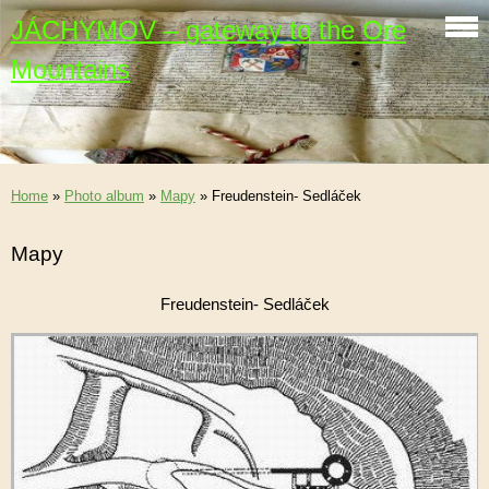
JÁCHYMOV – gateway to the Ore
Mountains
Home
»
Photo album
»
Mapy
»
Freudenstein- Sedláček
Mapy
Freudenstein- Sedláček