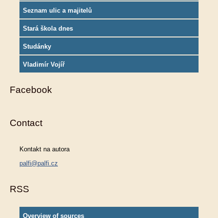
Seznam ulic a majitelů
Stará škola dnes
Studánky
Vladimír Vojíř
Facebook
Contact
Kontakt na autora
palfi@palfi.cz
RSS
Overview of sources