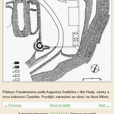
Půdorys Freudensteinu podle Augustina Sedláčka v díle Hrady, zámky a
tvrze království Českého. Pozdější zakreslení se silnicí na Nové Město.
← Previous
Back to folder
Next →
Automatic browsing:
3
|
4
|
5
|
6
|
7
(time in seconds)