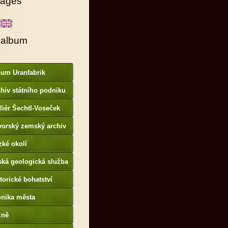
ages
 album
bum Uranfabrik
hiv státního podniku
AMO
liér Šechtl-Voseček
vorský zemský archiv
p://www.gda.bayern.de
zké okolí
ská geologická služba
otoarchiv
torické bohatství
onika města
p://www.portafontium.
zně