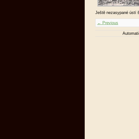
Ještě nezasypané ústí št
← Previous
Automati