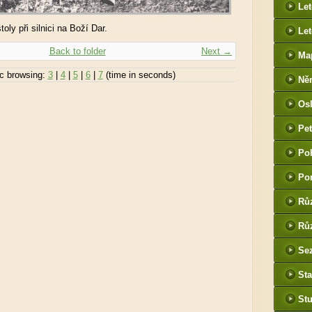
Le
oly při silnici na Boží Dar.
Let
Back to folder
Next →
Ma
c browsing:
3
|
4
|
5
|
6
|
7
(time in seconds)
Ně
htt
Os
he
Pet
(P
Po
tak
Po
Rů
Růz
Sez
Sta
St