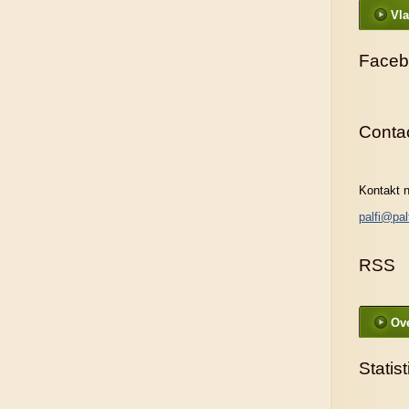
Vla
Faceb
Conta
Kontakt n
palfi@pal
RSS
Ove
Statist