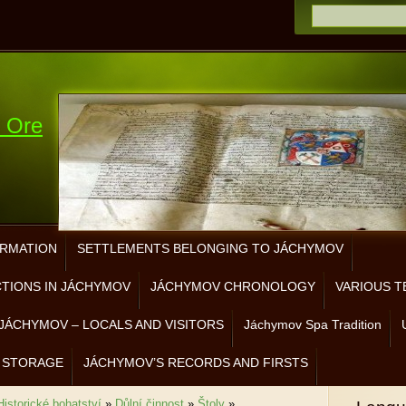
e Ore
ORMATION
SETTLEMENTS BELONGING TO JÁCHYMOV
CTIONS IN JÁCHYMOV
JÁCHYMOV CHRONOLOGY
VARIOUS T
JÁCHYMOV – LOCALS AND VISITORS
Jáchymov Spa Tradition
 STORAGE
JÁCHYMOV’S RECORDS AND FIRSTS
Historické bohatství
»
Důlní činnost
»
Štoly
»