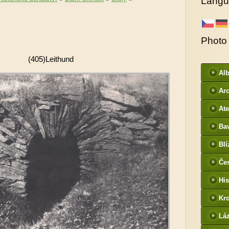
Langu
Photo
(405)Leithund
Al
Arc
DI
Ate
Ba
htt
Blí
/
Če
- f
His
Kr
htt
Lá
cz