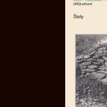
(405)Leithund
Štoly