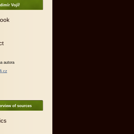
dimír Vojíř
ook
ct
a autora
fi.cz
rview of sources
ics