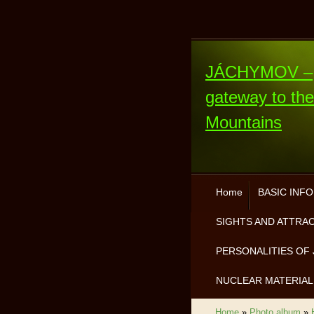
JÁCHYMOV –
gateway to th
Mountains
Home
BASIC INF
SIGHTS AND ATTRA
PERSONALITIES OF 
NUCLEAR MATERIAL
Home
»
Photo album
»