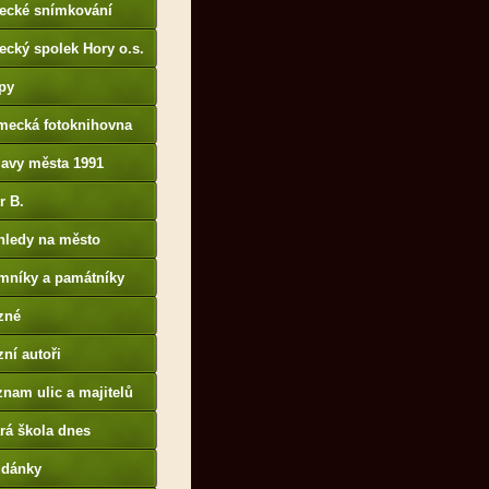
tecké snímkování
ecký spolek Hory o.s.
py
mecká fotoknihovna
p://www.deutschefotot
lavy města 1991
k.de
r B.
B14.zonerama.com,
hledy na město
atiky.rajce.idnes.cz)
mníky a památníky
zné
ní autoři
nam ulic a majitelů
rá škola dnes
udánky