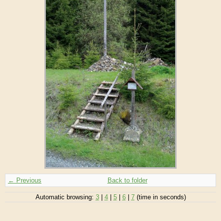
← Previous
Back to folder
Automatic browsing:
3
|
4
|
5
|
6
|
7
(time in seconds)