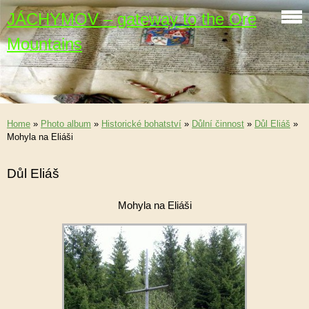
JÁCHYMOV – gateway to the Ore
Mountains
Home
»
Photo album
»
Historické bohatství
»
Důlní činnost
»
Důl Eliáš
»
Mohyla na Eliáši
Důl Eliáš
Mohyla na Eliáši