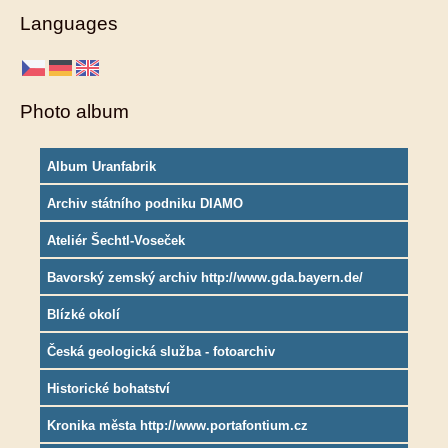
Languages
Photo album
Album Uranfabrik
Archiv státního podniku DIAMO
Ateliér Šechtl-Voseček
Bavorský zemský archiv http://www.gda.bayern.de/
Blízké okolí
Česká geologická služba - fotoarchiv
Historické bohatství
Kronika města http://www.portafontium.cz