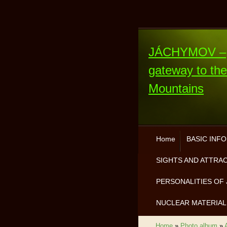
JÁCHYMOV –
gateway to th
Mountains
Home
BASIC INF
SIGHTS AND ATTRA
PERSONALITIES OF 
NUCLEAR MATERIAL
Home
»
Photo album
»