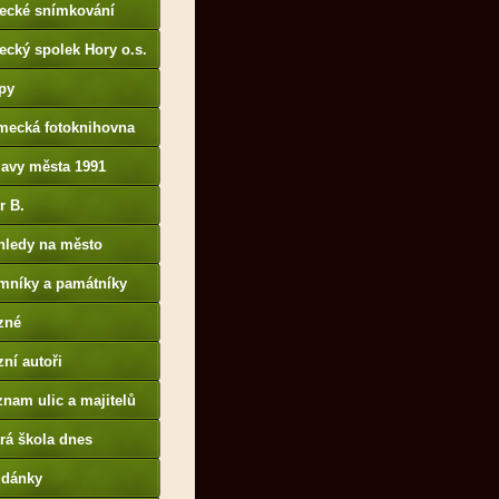
tecké snímkování
ecký spolek Hory o.s.
py
mecká fotoknihovna
p://www.deutschefotot
lavy města 1991
k.de
r B.
B14.zonerama.com,
hledy na město
atiky.rajce.idnes.cz)
mníky a památníky
zné
ní autoři
nam ulic a majitelů
rá škola dnes
udánky