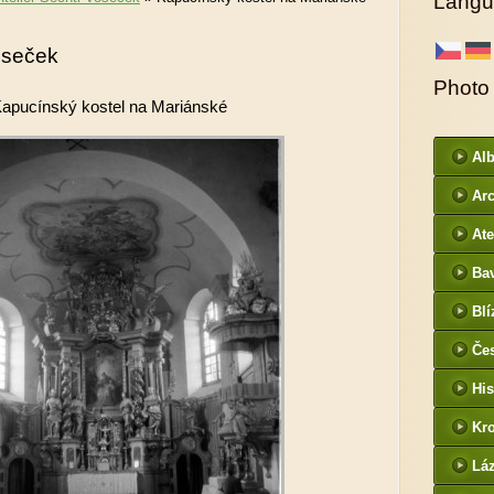
Langu
Voseček
Photo
apucínský kostel na Mariánské
Al
Arc
DI
Ate
Ba
htt
Blí
/
Če
- f
His
Kr
htt
Lá
cz