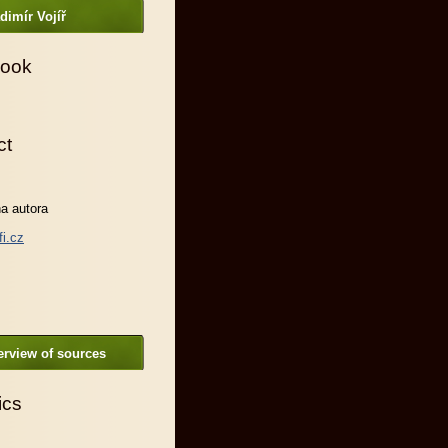
dimír Vojíř
ook
ct
a autora
fi.cz
rview of sources
ics