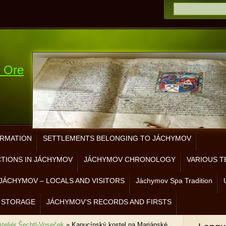
e Ore
ORMATION
SETTLEMENTS BELONGING TO JÁCHYMOV
CTIONS IN JÁCHYMOV
JÁCHYMOV CHRONOLOGY
VARIOUS T
JÁCHYMOV – LOCALS AND VISITORS
Jáchymov Spa Tradition
 STORAGE
JÁCHYMOV’S RECORDS AND FIRSTS
Ateliér Šechtl-Voseček
»
Kapucínský kostel na Mariánské