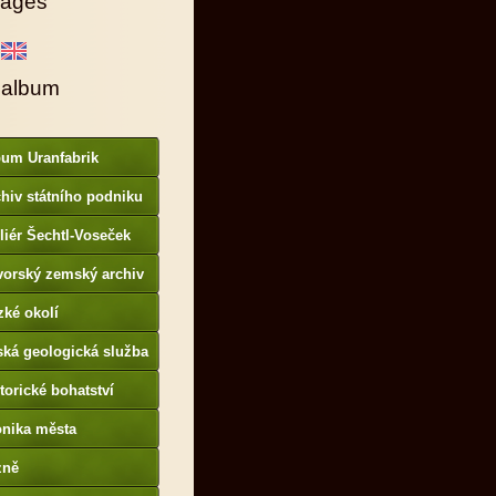
ages
 album
bum Uranfabrik
hiv státního podniku
AMO
liér Šechtl-Voseček
vorský zemský archiv
p://www.gda.bayern.de
zké okolí
ská geologická služba
otoarchiv
torické bohatství
onika města
p://www.portafontium.
zně