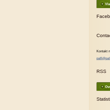
Vla
Faceb
Conta
Kontakt n
palfi@pal
RSS
Ove
Statist