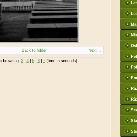
Le
Let
Ma
Ně
htt
Os
he
Back to folder
Next →
Pet
c browsing:
3
|
4
|
5
|
6
|
7
(time in seconds)
(P
Po
tak
Po
Rů
Růz
Sez
Sta
St